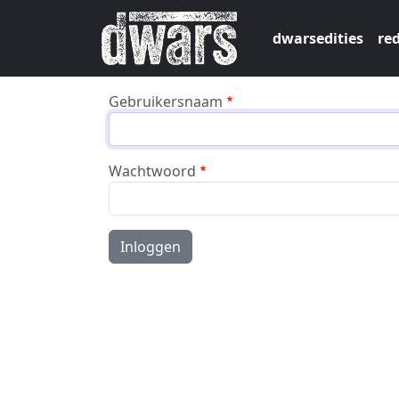
Overslaan en naar de inhoud gaan
dwarsedities
red
Gebruikersnaam
Wachtwoord