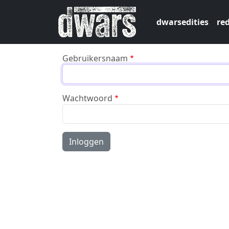
Overslaan en naar de inhoud gaan
dwarsedities
red
Gebruikersnaam
Wachtwoord