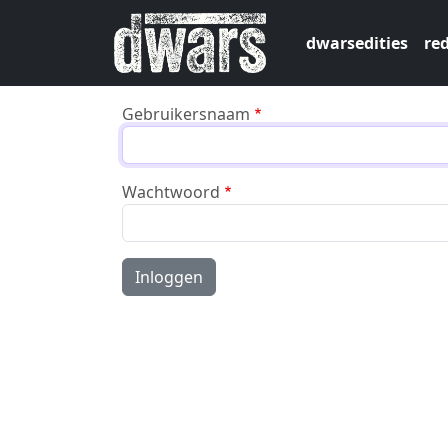
Overslaan en naar de inhoud gaan
dwarsedities
red
Gebruikersnaam
Wachtwoord