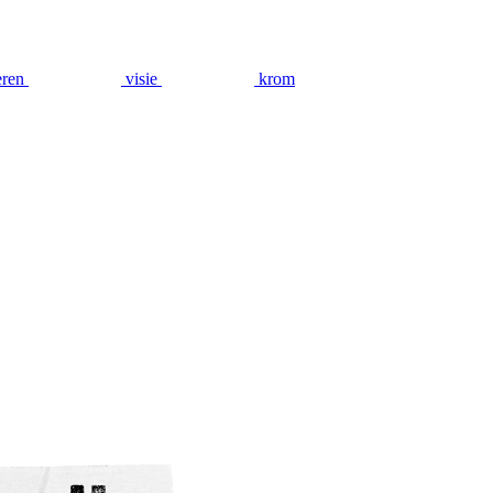
eren
visie
krom