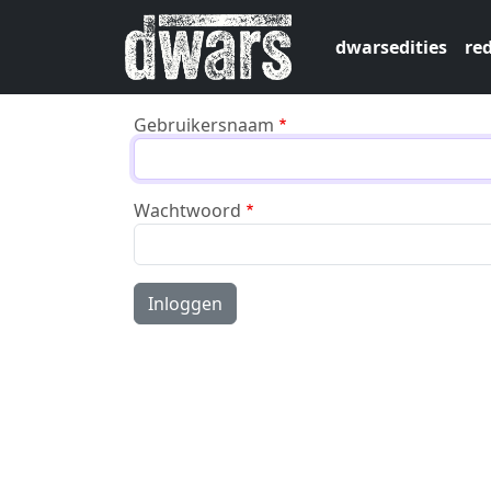
Overslaan en naar de inhoud gaan
dwarsedities
red
Gebruikersnaam
Wachtwoord