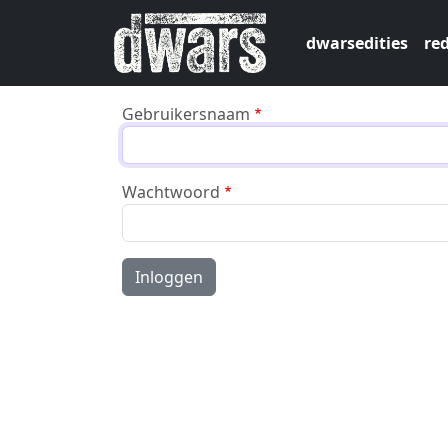
Overslaan en naar de inhoud gaan
dwarsedities
red
Gebruikersnaam
Wachtwoord