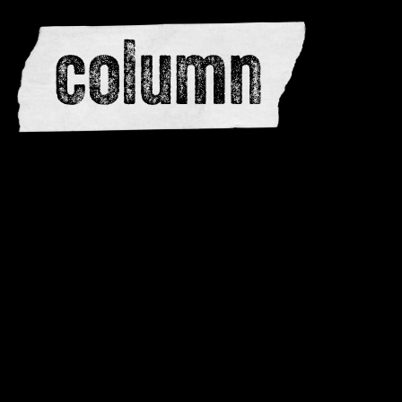
editors
advertise
dwar
issues
meewerken
contacteren