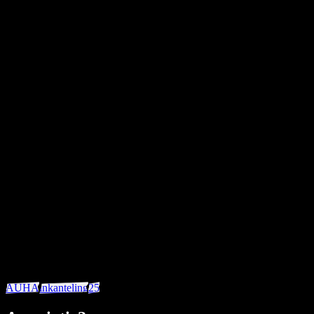
visie
krom
Donker
AUHA
inkanteling
25