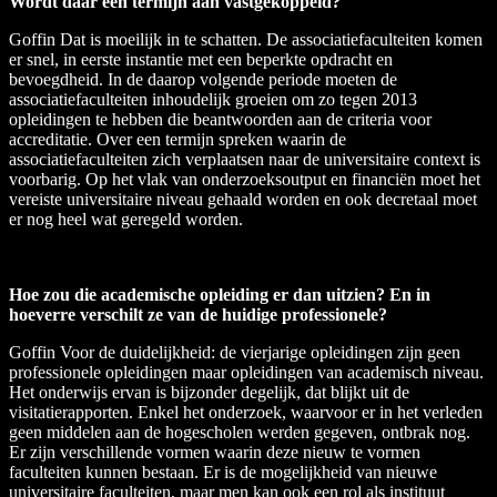
Wordt daar een termijn aan vastgekoppeld?
Goffin
Dat is moeilijk in te schatten. De associatiefaculteiten komen
er snel, in eerste instantie met een beperkte opdracht en
bevoegdheid. In de daarop volgende periode moeten de
associatiefaculteiten inhoudelijk groeien om zo tegen 2013
opleidingen te hebben die beantwoorden aan de criteria voor
accreditatie. Over een termijn spreken waarin de
associatiefaculteiten zich verplaatsen naar de universitaire context is
voorbarig. Op het vlak van onderzoeksoutput en financiën moet het
vereiste universitaire niveau gehaald worden en ook decretaal moet
er nog heel wat geregeld worden.
Hoe zou die academische opleiding er dan uitzien? En in
hoeverre verschilt ze van de huidige professionele?
Goffin
Voor de duidelijkheid: de vierjarige opleidingen zijn geen
professionele opleidingen maar opleidingen van academisch niveau.
Het onderwijs ervan is bijzonder degelijk, dat blijkt uit de
visitatierapporten. Enkel het onderzoek, waarvoor er in het verleden
geen middelen aan de hogescholen werden gegeven, ontbrak nog.
Er zijn verschillende vormen waarin deze nieuw te vormen
faculteiten kunnen bestaan. Er is de mogelijkheid van nieuwe
universitaire faculteiten, maar men kan ook een rol als instituut