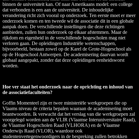
binnen de universiteit kan. Of naar Amerikaans model: een college
dat verbonden is een aan de universiteit. De inhoudelijke
verandering richt zich vooral op onderzoek. Ten eerste moet er meer
onderzoek komen en ten tweede wil de associatie dit in een globale
aanpak doen. De verschillende instellingen die deze richtingen
aanbieden, zullen hun onderzoek op elkaar afstemmen. Maar de
rijkdom en eigenheid in de verschillende hogescholen mag niet
verloren gaan. De opleidingen Industriële wetenschappen,
bijvoorbeeld, bestaan zowel op de Karel de Grote-Hogeschool als
op de Hogeschool Antwerpen. De academisering daarvan wordt
globaal aangepakt, zonder dat deze opleidingen eenheidsworst
worden.
Hoe ver staat het onderzoek naar de oprichting en inhoud van
de associatiefaculteiten?
Goffin
Momenteel zijn er twee ministeriële werkgroepen die op
Vlaams niveau de criteria bepalen waaraan de academisering moet
beantwoorden. Ik verwacht dat het verslag van die werkgroepen zal
voorgelegd worden aan de VLIR (Vlaamse Interuniversitaire Raad),
de Vlaamse Hogescholen Raad (VLHORA) en de Vlaamse
Onderwijs Raad (VLOR), waardoor ook
studentenvertegenwoordigers in de bespreking zullen betrokken