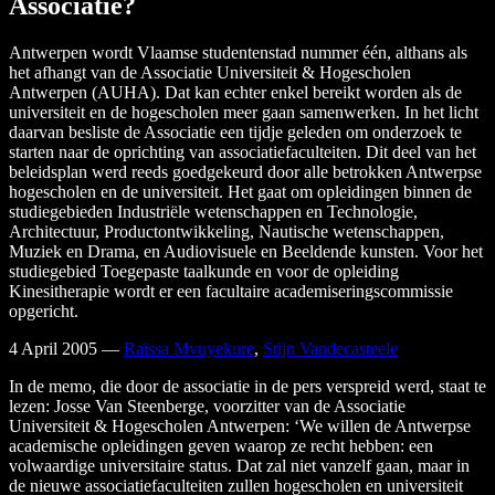
Associatie?
Antwerpen wordt Vlaamse studentenstad nummer één, althans als
het afhangt van de Associatie Universiteit & Hogescholen
Antwerpen (AUHA). Dat kan echter enkel bereikt worden als de
universiteit en de hogescholen meer gaan samenwerken. In het licht
daarvan besliste de Associatie een tijdje geleden om onderzoek te
starten naar de oprichting van associatiefaculteiten. Dit deel van het
beleidsplan werd reeds goedgekeurd door alle betrokken Antwerpse
hogescholen en de universiteit. Het gaat om opleidingen binnen de
studiegebieden Industriële wetenschappen en Technologie,
Architectuur, Productontwikkeling, Nautische wetenschappen,
Muziek en Drama, en Audiovisuele en Beeldende kunsten. Voor het
studiegebied Toegepaste taalkunde en voor de opleiding
Kinesitherapie wordt er een facultaire academiseringscommissie
opgericht.
4 April 2005
—
Raïssa Mvuyekure
,
Stijn Vandecasteele
In de memo, die door de associatie in de pers verspreid werd, staat te
lezen: Josse Van Steenberge, voorzitter van de Associatie
Universiteit & Hogescholen Antwerpen: ‘We willen de Antwerpse
academische opleidingen geven waarop ze recht hebben: een
volwaardige universitaire status. Dat zal niet vanzelf gaan, maar in
de nieuwe associatiefaculteiten zullen hogescholen en universiteit