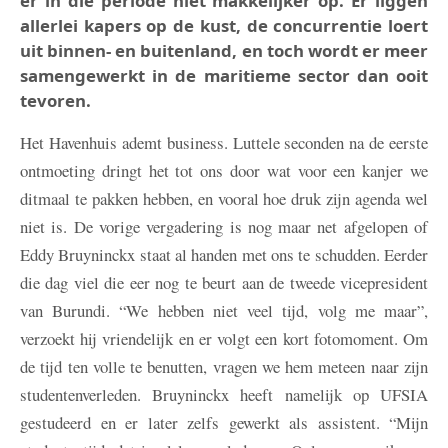
er in die periode niet makkelijker op. Er liggen
allerlei kapers op de kust, de concurrentie loert
uit binnen- en buitenland, en toch wordt er meer
samengewerkt in de maritieme sector dan ooit
tevoren.
Het Havenhuis ademt business. Luttele seconden na de eerste
ontmoeting dringt het tot ons door wat voor een kanjer we
ditmaal te pakken hebben, en vooral hoe druk zijn agenda wel
niet is. De vorige vergadering is nog maar net afgelopen of
Eddy Bruyninckx staat al handen met ons te schudden. Eerder
die dag viel die eer nog te beurt aan de tweede vicepresident
van Burundi. “We hebben niet veel tijd, volg me maar”,
verzoekt hij vriendelijk en er volgt een kort fotomoment. Om
de tijd ten volle te benutten, vragen we hem meteen naar zijn
studentenverleden. Bruyninckx heeft namelijk op UFSIA
gestudeerd en er later zelfs gewerkt als assistent. “Mijn