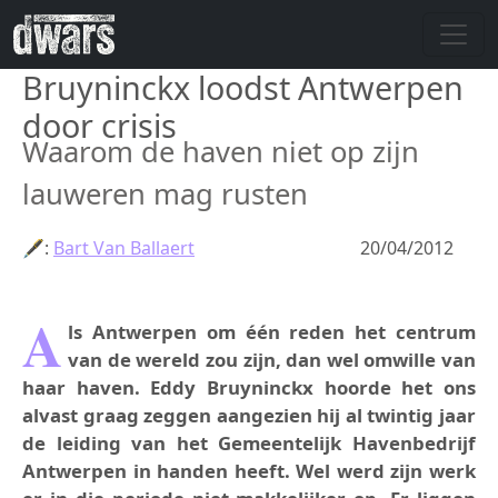
Skip to main content
Bruyninckx loodst Antwerpen
door crisis
Waarom de haven niet op zijn
lauweren mag rusten
🖋:
Bart Van Ballaert
20/04/2012
A
ls Antwerpen om één reden het centrum
van de wereld zou zijn, dan wel omwille van
haar haven. Eddy Bruyninckx hoorde het ons
alvast graag zeggen aangezien hij al twintig jaar
de leiding van het Gemeentelijk Havenbedrijf
Antwerpen in handen heeft. Wel werd zijn werk