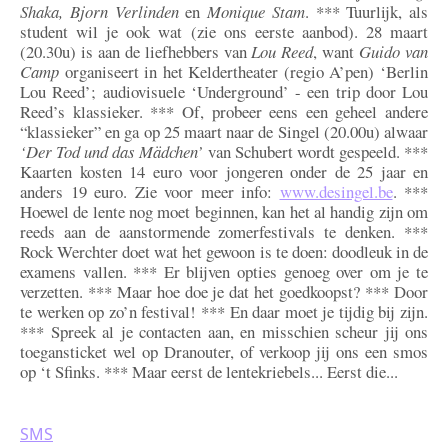
Shaka, Bjorn Verlinden
en
Monique Stam
. *** Tuurlijk, als
student wil je ook wat (zie ons eerste aanbod). 28 maart
(20.30u) is aan de liefhebbers van
Lou Reed
, want
Guido van
Camp
organiseert in het Keldertheater (regio A’pen) ‘Berlin
Lou Reed’; audiovisuele ‘Underground’ - een trip door Lou
Reed’s klassieker. *** Of, probeer eens een geheel andere
“klassieker” en ga op 25 maart naar de Singel (20.00u) alwaar
‘Der Tod und das Mädchen’
van Schubert wordt gespeeld. ***
Kaarten kosten 14 euro voor jongeren onder de 25 jaar en
anders 19 euro. Zie voor meer info:
www.desingel.be
. ***
Hoewel de lente nog moet beginnen, kan het al handig zijn om
reeds aan de aanstormende zomerfestivals te denken. ***
Rock Werchter doet wat het gewoon is te doen: doodleuk in de
examens vallen. *** Er blijven opties genoeg over om je te
verzetten. *** Maar hoe doe je dat het goedkoopst? *** Door
te werken op zo’n festival! *** En daar moet je tijdig bij zijn.
*** Spreek al je contacten aan, en misschien scheur jij ons
toegansticket wel op Dranouter, of verkoop jij ons een smos
op ‘t Sfinks. *** Maar eerst de lentekriebels... Eerst die...
SMS