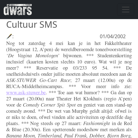
Skip to main content
Cultuur SMS
🖋:
01/04/2002
Nog tot zaterdag 4 mei kan je in het Fakkeltheater
(Hoogstraat 12, A’pen) de wereldberoemde toneelvoorstelling
‘De Vagina Monologen’
bijwonen. *** Studentenkorting
inclusief (kaarten kosten slechts 10 euro). Wat wil je nog
meer? *** Reservatie op 03/233 95 54. *** De
snelheidsduivels onder jullie moeten absoluut meedoen aan de
ASK-STUWER Go-Cart Race
; 27 maart (12.00u) op de
RUCA-Middelheimcampus. *** Voor meer info zie:
www.ask-stuwer.be
. *** Toe aan wat humor? *** Ga dan op
27 maart (20.00u) naar Theater Het Klokhuis (regio A’pen)
voor de
Comedy Corner Spit Spot
en geniet van een stand-up
comedy avond. *** De wet van Murphy geldt altijd: ofwel is
er niks te doen, ofwel vinden alle activiteiten op dezelfde dag
plaats. *** Nog steeds op 27 maart:
Fashionnight
in de Red
& Blue (20.30u). Een spetterende modeshow met merken als
Banana Moon, Timberland, Paul Frank, Dobber, Bjorn Borg,