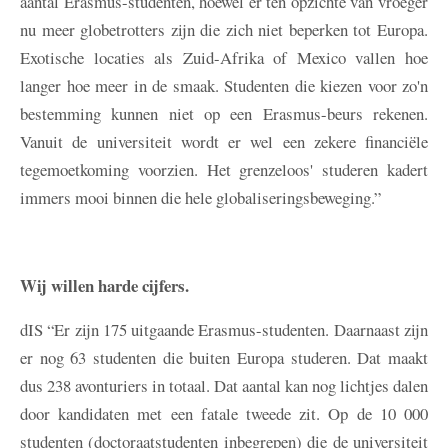
aantal Erasmus-studenten, hoewel er ten opzichte van vroeger
nu meer globetrotters zijn die zich niet beperken tot Europa.
Exotische locaties als Zuid-Afrika of Mexico vallen hoe
langer hoe meer in de smaak. Studenten die kiezen voor zo'n
bestemming kunnen niet op een Erasmus-beurs rekenen.
Vanuit de universiteit wordt er wel een zekere financiële
tegemoetkoming voorzien. Het grenzeloos' studeren kadert
immers mooi binnen die hele globaliseringsbeweging.”
Wij willen harde cijfers.
dIS
“Er zijn 175 uitgaande Erasmus-studenten. Daarnaast zijn
er nog 63 studenten die buiten Europa studeren. Dat maakt
dus 238 avonturiers in totaal. Dat aantal kan nog lichtjes dalen
door kandidaten met een fatale tweede zit. Op de 10 000
studenten (doctoraatstudenten inbegrepen) die de universiteit