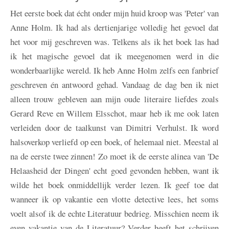
Het eerste boek dat écht onder mijn huid kroop was 'Peter' van
Anne Holm. Ik had als dertienjarige volledig het gevoel dat
het voor mij geschreven was. Telkens als ik het boek las had
ik het magische gevoel dat ik meegenomen werd in die
wonderbaarlijke wereld. Ik heb Anne Holm zelfs een fanbrief
geschreven én antwoord gehad. Vandaag de dag ben ik niet
alleen trouw gebleven aan mijn oude literaire liefdes zoals
Gerard Reve en Willem Elsschot, maar heb ik me ook laten
verleiden door de taalkunst van Dimitri Verhulst. Ik word
halsoverkop verliefd op een boek, of helemaal niet. Meestal al
na de eerste twee zinnen! Zo moet ik de eerste alinea van 'De
Helaasheid der Dingen' echt goed gevonden hebben, want ik
wilde het boek onmiddellijk verder lezen. Ik geef toe dat
wanneer ik op vakantie een vlotte detective lees, het soms
voelt alsof ik de echte Literatuur bedrieg. Misschien neem ik
even vakantie van de Literatuur? Verder heeft het schrijven