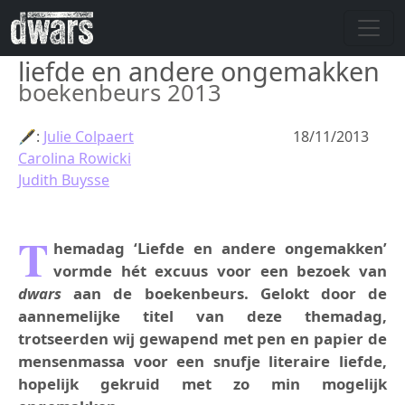
Skip to main content
liefde en andere ongemakken
boekenbeurs 2013
🖋:
Julie Colpaert
18/11/2013
Carolina Rowicki
Judith Buysse
T
hemadag ‘Liefde en andere ongemakken’
vormde hét excuus voor een bezoek van
dwars
aan de boekenbeurs. Gelokt door de
aannemelijke titel van deze themadag,
trotseerden wij gewapend met pen en papier de
mensenmassa voor een snufje literaire liefde,
hopelijk gekruid met zo min mogelijk