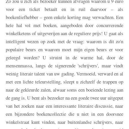
Zo zou u zich als bezoeker kunnen afvragen waarom u 9 euro
voor een ticket betaalt en in ruil daarvoor – als
boekenliefhebber – geen enkele korting mag verwachten. Een
hele hal vol met boeken, aangeboden door concurrerende
winkelketens of uitgeverijen aan de reguliere prijs! U gaat als
intelligent wezen op zoek met de vraag: waarom is dit zo'n
populaire beurs en waarom moet mijn eigen beurs er voor
geleegd worden? U struint in de warme hal, door de
mensenmassa, langs de signerende 'schrijvers', maar vindt
weinig literair talent van uw gading. Vermoeid, verward en al
met een lichte teleurstelling, sleept u zichzelf de trappen op
naar de gekleurde zalen, alwaar soms een boeiende lezing aan
de gang is. U bent als bezoeker na een goede twee uur uitgeput
van het zoeken naar een interessante literaire discussie, naar
een bijzondere boekencollectie die u niet in een doorsnee
winkelstraat kunt vinden, naar buitenlandse schrijvers, naar