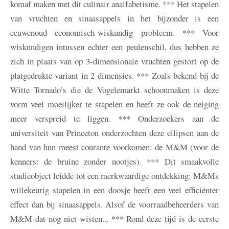
komaf maken met dit culinair analfabetisme. *** Het stapelen
van vruchten en sinaasappels in het bijzonder is een
eeuwenoud economisch-wiskundig probleem. *** Voor
wiskundigen intussen echter een peulenschil, dus hebben ze
zich in plaats van op 3-dimensionale vruchten gestort op de
platgedrukte variant in 2 dimensies. *** Zoals bekend bij de
Witte Tornado’s die de Vogelemarkt schoonmaken is deze
vorm veel moeilijker te stapelen en heeft ze ook de neiging
meer verspreid te liggen. *** Onderzoekers aan de
universiteit van Princeton onderzochten deze ellipsen aan de
hand van hun meest courante voorkomen: de M&M (voor de
kenners: de bruine zonder nootjes). *** Dit smaakvolle
studieobject leidde tot een merkwaardige ontdekking: M&Ms
willekeurig stapelen in een doosje heeft een veel efficiënter
effect dan bij sinaasappels. Alsof de voorraadbeheerders van
M&M dat nog niet wisten... *** Rond deze tijd is de eerste