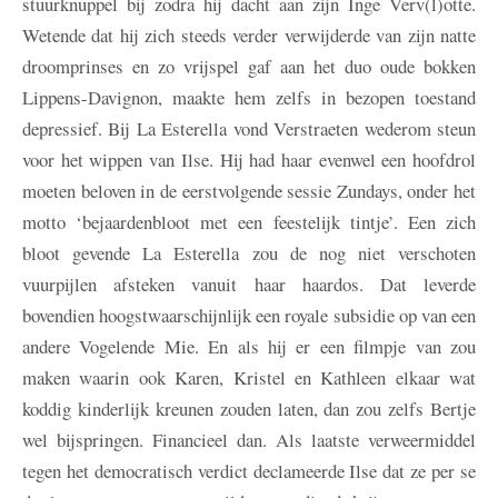
stuurknuppel bij zodra hij dacht aan zijn Inge Verv(l)otte.
Wetende dat hij zich steeds verder verwijderde van zijn natte
droomprinses en zo vrijspel gaf aan het duo oude bokken
Lippens-Davignon, maakte hem zelfs in bezopen toestand
depressief. Bij La Esterella vond Verstraeten wederom steun
voor het wippen van Ilse. Hij had haar evenwel een hoofdrol
moeten beloven in de eerstvolgende sessie Zundays, onder het
motto ‘bejaardenbloot met een feestelijk tintje’. Een zich
bloot gevende La Esterella zou de nog niet verschoten
vuurpijlen afsteken vanuit haar haardos. Dat leverde
bovendien hoogstwaarschijnlijk een royale subsidie op van een
andere Vogelende Mie. En als hij er een filmpje van zou
maken waarin ook Karen, Kristel en Kathleen elkaar wat
koddig kinderlijk kreunen zouden laten, dan zou zelfs Bertje
wel bijspringen. Financieel dan. Als laatste verweermiddel
tegen het democratisch verdict declameerde Ilse dat ze per se