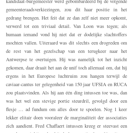
kandidaat-burgemeester werd gebombardeerd bij de volgende
gemeenteraadsverkiezingen, zou dit haar positie in het
gedrang brengen. Het feit dat ze dan zelf niet meer opkomt,
verwerd tot een triviaal detail. Van Loon was tegen; als
humaan iemand vond hij niet dat er dodelijke slachtoffers
mochten vallen. Uiteraard was dit slechts een drogreden om
de rest van het gezelschap van een terugkeer naar het
Antwerpse te overtuigen. Hij was namelijk tot het inzicht
gekomen, daar draait het aan de unif toch allemaal om, dat hij
ergens in het Europese luchtruim zou hangen terwijl de
caviaar-cantus ter gelegenheid van 150 jaar UFSIA en RUCA
zou plaatsvinden. Als hij aan één ding intussen toe was, dan
was het wel een stevige portie steurdril, gevolgd door een
flesje … ad fundum om alles door te spoelen. Nog 1 keer
lekker elitair doen vooraleer de marginaliteit der associaties
zich aandient. Fred Chaffaert intussen kreeg er steevast een