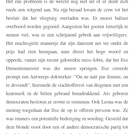
Het ene probleem is de wereld nog niet uit of er dient zich
reeds een volgend aan. Na rijp beraad kwam de crew tot het
besluit dat het vliegtuig overladen was. Er moest ballast
overboord worden gegooid. Aangezien het gooien letterlijk te
nemen viel, was er een schrijnend gebrek aan vrijwilligers.
Het machtsgeile mannetje dat zijn danstent net ver onder de
prijs had zien heengaan, nam direct het hoge woord en
opperde, vanuit zijn recent gekweekte miss-fobie, dat het Ilse
Demeulemeester was die moest springen. Ilse citeerde
prompt een Antwerps dokwerker: ”On ne naît pas femme, on
le deviendt”, hiermede de slachtofferrol van diegenen met een
keurmerk in de billen gebrand benadrukkend. Als geboren
democraten besloten ze erover te stemmen. Ook Leona was de
mening toegedaan dat Ilse de op te offeren persoon was. Ze
was immers een potentiële bedreiging in wording. Gesteld dat
deze blonde stoot door een of andere democratische partij tot