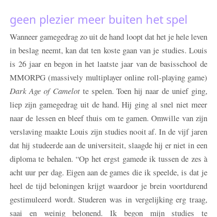
geen plezier meer buiten het spel
Wanneer gamegedrag zo uit de hand loopt dat het je hele leven
in beslag neemt, kan dat ten koste gaan van je studies. Louis
is 26 jaar en begon in het laatste jaar van de basisschool de
MMORPG (massively multiplayer online roll-playing game)
Dark Age of Camelot
te spelen. Toen hij naar de unief ging,
liep zijn gamegedrag uit de hand. Hij ging al snel niet meer
naar de lessen en bleef thuis om te gamen. Omwille van zijn
verslaving maakte Louis zijn studies nooit af. In de vijf jaren
dat hij studeerde aan de universiteit, slaagde hij er niet in een
diploma te behalen. “Op het ergst gamede ik tussen de zes à
acht uur per dag. Eigen aan de games die ik speelde, is dat je
heel de tijd beloningen krijgt waardoor je brein voortdurend
gestimuleerd wordt. Studeren was in vergelijking erg traag,
saai en weinig belonend. Ik begon mijn studies te