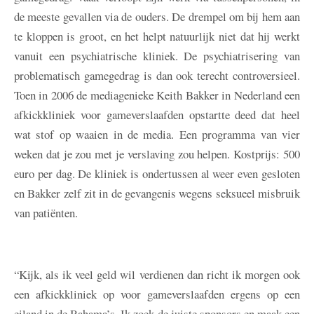
de meeste gevallen via de ouders. De drempel om bij hem aan
te kloppen is groot, en het helpt natuurlijk niet dat hij werkt
vanuit een psychiatrische kliniek. De psychiatrisering van
problematisch gamegedrag is dan ook terecht controversieel.
Toen in 2006 de mediagenieke Keith Bakker in Nederland een
afkickkliniek voor gameverslaafden opstartte deed dat heel
wat stof op waaien in de media. Een programma van vier
weken dat je zou met je verslaving zou helpen. Kostprijs: 500
euro per dag. De kliniek is ondertussen al weer even gesloten
en Bakker zelf zit in de gevangenis wegens seksueel misbruik
van patiënten.
“Kijk, als ik veel geld wil verdienen dan richt ik morgen ook
een afkickkliniek op voor gameverslaafden ergens op een
eiland in de Bahama’s. Ik zoek de juiste sponsors en maak een