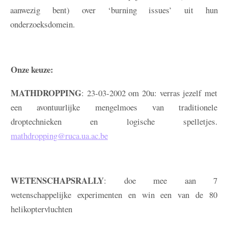
aanwezig bent) over ‘burning issues’ uit hun
onderzoeksdomein.
Onze keuze:
MATHDROPPING
: 23-03-2002 om 20u: verras jezelf met
een avontuurlijke mengelmoes van traditionele
droptechnieken en logische spelletjes.
mathdropping@ruca.ua.ac.be
WETENSCHAPSRALLY
: doe mee aan 7
wetenschappelijke experimenten en win een van de 80
helikoptervluchten