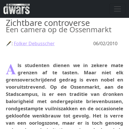
Skip to main content
Zichtbare controverse
Een camera op de Ossenmarkt
🖋:
Folker Debusscher
06/02/2010
A
ls studenten dienen we in zekere mate
grenzen af te tasten. Maar niet elk
grensoverschrijdend gedrag is even nobel en
vooruitstrevend. Op de Ossenmarkt, aan de
Stadscampus, is er een traditie van dronken
balorigheid met ondergepiste brievenbussen,
rondgestampte vuilniszakken en de occasionele
gekloofde wenkbrauw tot gevolg. Het is verre
van een oorlogszone, maar er is toch genoeg