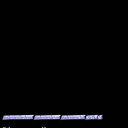
visie
krom
Donker
studentenliederen
studentenleven
studentenclub
Diefka
24