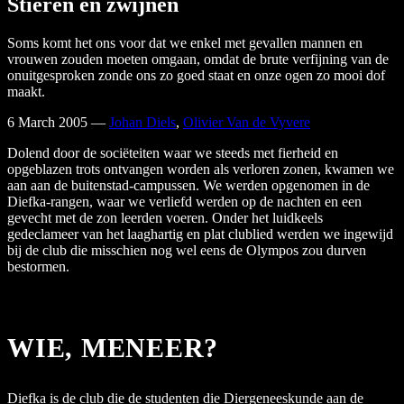
Stieren en zwijnen
Soms komt het ons voor dat we enkel met gevallen mannen en
vrouwen zouden moeten omgaan, omdat de brute verfijning van de
onuitgesproken zonde ons zo goed staat en onze ogen zo mooi dof
maakt.
6 March 2005
—
Johan Diels
,
Olivier Van de Vyvere
Dolend door de sociëteiten waar we steeds met fierheid en
opgeblazen trots ontvangen worden als verloren zonen, kwamen we
aan aan de buitenstad-campussen. We werden opgenomen in de
Diefka-rangen, waar we verliefd werden op de nachten en een
gevecht met de zon leerden voeren. Onder het luidkeels
gedeclameer van het laaghartig en plat clublied werden we ingewijd
bij de club die misschien nog wel eens de Olympos zou durven
bestormen.
WIE, MENEER?
Diefka is de club die de studenten die Diergeneeskunde aan de