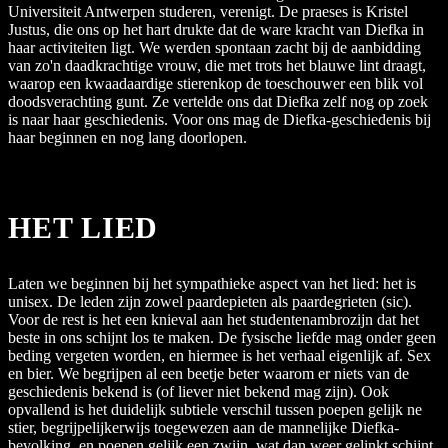
Universiteit Antwerpen studeren, verenigt. De praeses is Kristel
Justus, die ons op het hart drukte dat de ware kracht van Diefka in
haar activiteiten ligt. We werden spontaan zacht bij de aanbidding
van zo'n daadkrachtige vrouw, die met trots het blauwe lint draagt,
waarop een kwaadaardige stierenkop de toeschouwer een blik vol
doodsverachting gunt. Ze vertelde ons dat Diefka zelf nog op zoek
is naar haar geschiedenis. Voor ons mag de Diefka-geschiedenis bij
haar beginnen en nog lang doorlopen.
HET LIED
Laten we beginnen bij het sympathieke aspect van het lied: het is
unisex. De leden zijn zowel paardepieten als paardegrieten (sic).
Voor de rest is het een knieval aan het studentenambrozijn dat het
beste in ons schijnt los te maken. De fysische liefde mag onder geen
beding vergeten worden, en hiermee is het verhaal eigenlijk af. Sex
en bier. We begrijpen al een beetje beter waarom er niets van de
geschiedenis bekend is (of liever niet bekend mag zijn). Ook
opvallend is het duidelijk subtiele verschil tussen poepen gelijk ne
stier, begrijpelijkerwijs toegewezen aan de mannelijke Diefka-
bevolking, en poepen gelijk een zwijn, wat dan weer gelinkt schijnt