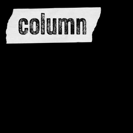
editors
advertise
dwar
issues
meewerken
contacteren