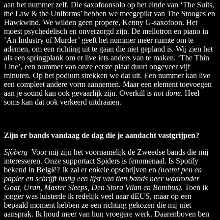
aan het nummer zelf. Die saxofoonsolo op het einde van ‘The Suits,
the Law & the Uniforms’ hebben we meegepikt van The Stooges en
Hawkwind. We wilden geen propere, Kenny G-saxofoon. Het
moest psychedelisch en onverzorgd zijn. De mellotron en piano in
‘An Industry of Murder’ geeft het nummer meer ruimte om te
ademen, om een richting uit te gaan die niet gepland is. Wij zien het
als een springplank om er live iets anders van te maken. ‘The Thin
Line’, een nummer van onze eerste plaat duurt ongeveer vijf
minuten. Op het podium strekken we dat uit. Een nummer kan live
een compleet andere vorm aannemen. Maar een element toevoegen
aan je sound kan ook gevaarlijk zijn. Overkill is
not done
. Heel
soms kan dat ook verkeerd uitdraaien.
Zijn er bands vandaag de dag die je aandacht vastgrijpen?
Sjöberg
Voor mij zijn het voornamelijk de Zweedse bands die mij
interesseren. Onze supportact Spiders is fenomenaal. Is Spotify
bekend in België? Ik zal er enkele opschrijven en
(neemt pen en
papier en schrijft lustig een lijst van tien bands neer waaronder
Goat, Uran, Master Sleeps, Den Stora Vilan en Bombus)
. Toen ik
jonger was luisterde ik redelijk veel naar dEUS, maar op een
bepaald moment hebben ze een richting gekozen die mij niet
aansprak. Ik houd meer van hun vroegere werk. Daarenboven ben