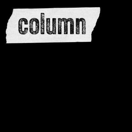
editors
advertise
dwar
issues
meewerken
contacteren