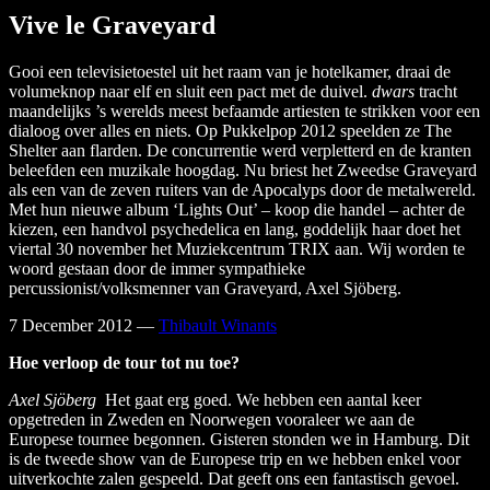
Vive le Graveyard
Gooi een televisietoestel uit het raam van je hotelkamer, draai de
volumeknop naar elf en sluit een pact met de duivel.
dwars
tracht
maandelijks ’s werelds meest befaamde artiesten te strikken voor een
dialoog over alles en niets. Op Pukkelpop 2012 speelden ze The
Shelter aan flarden. De concurrentie werd verpletterd en de kranten
beleefden een muzikale hoogdag. Nu briest het Zweedse Graveyard
als een van de zeven ruiters van de Apocalyps door de metalwereld.
Met hun nieuwe album ‘Lights Out’ – koop die handel – achter de
kiezen, een handvol psychedelica en lang, goddelijk haar doet het
viertal 30 november het Muziekcentrum TRIX aan. Wij worden te
woord gestaan door de immer sympathieke
percussionist/volksmenner van Graveyard, Axel Sjöberg.
7 December 2012
—
Thibault Winants
Hoe verloop de tour tot nu toe?
Axel Sjöberg
Het gaat erg goed. We hebben een aantal keer
opgetreden in Zweden en Noorwegen vooraleer we aan de
Europese tournee begonnen. Gisteren stonden we in Hamburg. Dit
is de tweede show van de Europese trip en we hebben enkel voor
uitverkochte zalen gespeeld. Dat geeft ons een fantastisch gevoel.