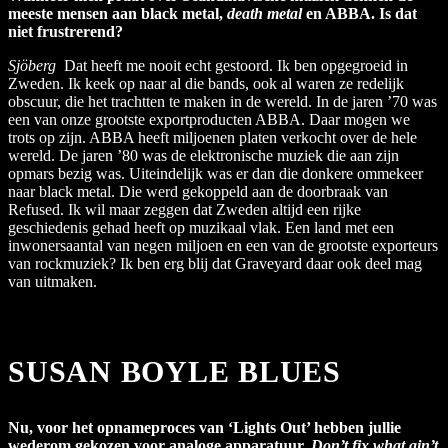
meeste mensen aan black metal,
death metal
en ABBA. Is dat
niet frustrerend?
Sjöberg
Dat heeft me nooit echt gestoord. Ik ben opgegroeid in
Zweden. Ik keek op naar al die bands, ook al waren ze redelijk
obscuur, die het trachtten te maken in de wereld. In de jaren ’70 was
een van onze grootste exportproducten ABBA. Daar mogen we
trots op zijn. ABBA heeft miljoenen platen verkocht over de hele
wereld. De jaren ’80 was de elektronische muziek die aan zijn
opmars bezig was. Uiteindelijk was er dan die donkere ommekeer
naar black metal. Die werd gekoppeld aan de doorbraak van
Refused. Ik wil maar zeggen dat Zweden altijd een rijke
geschiedenis gehad heeft op muzikaal vlak. Een land met een
inwonersaantal van negen miljoen en een van de grootste exporteurs
van rockmuziek? Ik ben erg blij dat Graveyard daar ook deel mag
van uitmaken.
SUSAN BOYLE BLUES
Nu, voor het opnameproces van ‘Lights Out’ hebben jullie
wederom gekozen voor analoge apparatuur.
Don’t fix what ain’t