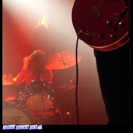
cultuur
muziek
rock
77