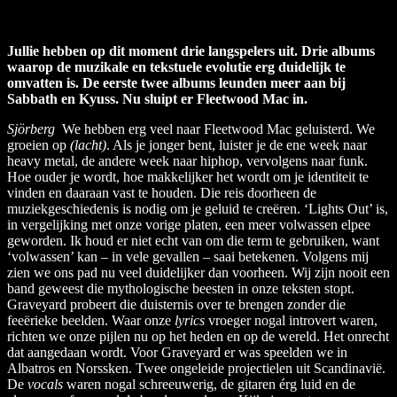
Jullie hebben op dit moment drie langspelers uit. Drie albums
waarop de muzikale en tekstuele evolutie erg duidelijk te
omvatten is. De eerste twee albums leunden meer aan bij
Sabbath en Kyuss. Nu sluipt er Fleetwood Mac in.
Sjörberg
We hebben erg veel naar Fleetwood Mac geluisterd. We
groeien op
(lacht)
. Als je jonger bent, luister je de ene week naar
heavy metal, de andere week naar hiphop, vervolgens naar funk.
Hoe ouder je wordt, hoe makkelijker het wordt om je identiteit te
vinden en daaraan vast te houden. Die reis doorheen de
muziekgeschiedenis is nodig om je geluid te creëren. ‘Lights Out’ is,
in vergelijking met onze vorige platen, een meer volwassen elpee
geworden. Ik houd er niet echt van om die term te gebruiken, want
‘volwassen’ kan – in vele gevallen – saai betekenen. Volgens mij
zien we ons pad nu veel duidelijker dan voorheen. Wij zijn nooit een
band geweest die mythologische beesten in onze teksten stopt.
Graveyard probeert die duisternis over te brengen zonder die
feeërieke beelden. Waar onze
lyrics
vroeger nogal introvert waren,
richten we onze pijlen nu op het heden en op de wereld. Het onrecht
dat aangedaan wordt. Voor Graveyard er was speelden we in
Albatros en Norssken. Twee ongeleide projectielen uit Scandinavië.
De
vocals
waren nogal schreeuwerig, de gitaren érg luid en de