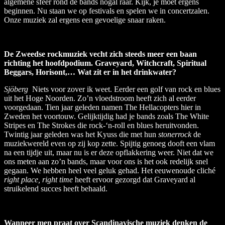
algemene sfeer rond de bands nogal raar. Kijk, je moet ergens
beginnen. Nu staan we op festivals en spelen we in concertzalen.
Onze muziek zal ergens een gevoelige snaar raken.
De Zweedse rockmuziek vecht zich steeds meer een baan
richting het hoofdpodium. Graveyard, Witchcraft, Spiritual
Beggars, Horisont,… Wat zit er in het drinkwater?
Sjöberg
Niets voor zover ik weet. Eerder een golf van rock en blues
uit het Hoge Noorden. Zo’n vloedstroom heeft zich al eerder
voorgedaan. Tien jaar geleden namen The Hellacopters hier in
Zweden het voortouw. Gelijktijdig had je bands zoals The White
Stripes en The Strokes die rock-‘n-roll en blues heruitvonden.
Twintig jaar geleden was het Kyuss die met hun
stonerrock
de
muziekwereld even op zij kop zette. Spijtig genoeg dooft een vlam
na een tijdje uit, maar nu is er deze opflakkering weer. Niet dat we
ons meten aan zo’n bands, maar voor ons is het ook redelijk snel
gegaan. We hebben heel veel geluk gehad. Het eeuwenoude cliché
right place, right time
heeft ervoor gezorgd dat Graveyard al
struikelend succes heeft behaald.
Wanneer men praat over Scandinavische muziek denken de