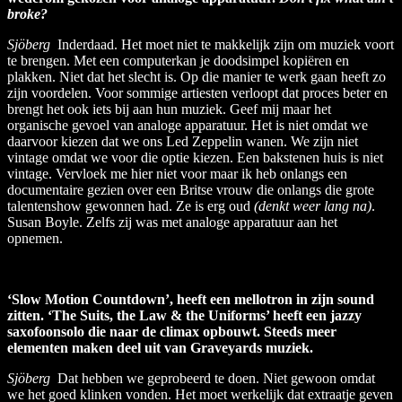
broke?
Sjöberg
Inderdaad. Het moet niet te makkelijk zijn om muziek voort
te brengen. Met een computerkan je doodsimpel kopiëren en
plakken. Niet dat het slecht is. Op die manier te werk gaan heeft zo
zijn voordelen. Voor sommige artiesten verloopt dat proces beter en
brengt het ook iets bij aan hun muziek. Geef mij maar het
organische gevoel van analoge apparatuur. Het is niet omdat we
daarvoor kiezen dat we ons Led Zeppelin wanen. We zijn niet
vintage omdat we voor die optie kiezen. Een bakstenen huis is niet
vintage. Vervloek me hier niet voor maar ik heb onlangs een
documentaire gezien over een Britse vrouw die onlangs die grote
talentenshow gewonnen had. Ze is erg oud
(denkt weer lang na)
.
Susan Boyle. Zelfs zij was met analoge apparatuur aan het
opnemen.
‘Slow Motion Countdown’, heeft een mellotron in zijn sound
zitten. ‘The Suits, the Law & the Uniforms’ heeft een jazzy
saxofoonsolo die naar de climax opbouwt. Steeds meer
elementen maken deel uit van Graveyards muziek.
Sjöberg
Dat hebben we geprobeerd te doen. Niet gewoon omdat
we het goed klinken vonden. Het moet werkelijk dat extraatje geven