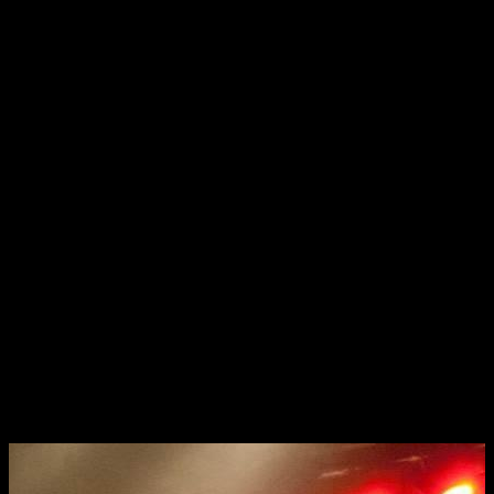
visie
krom
Donker