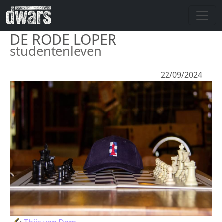
Overslaan en naar de inhoud gaan
DE RODE LOPER
studentenleven
22/09/2024
🖋:
Thijs van Dam