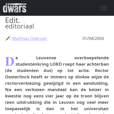
Overslaan en naar de inhoud gaan
Edit.
editoriaal
🖋:
Matthias Debruyn
01/04/2004
D
e Leuvense overkoepelende
studentenkring LOKO roept haar achterban
(de studenten dus) op tot actie. Rector
Oosterlinck heeft er immers op slinkse wijze de
rectorverkiezing gewijzigd in een aanduiding.
Na een verkozen mandaat kan de keizer in
kwestie nog eens vier jaar op de troon blijven
(een uitdrukking die in Leuven nog veel meer
toepasselijk is dan in het universitair