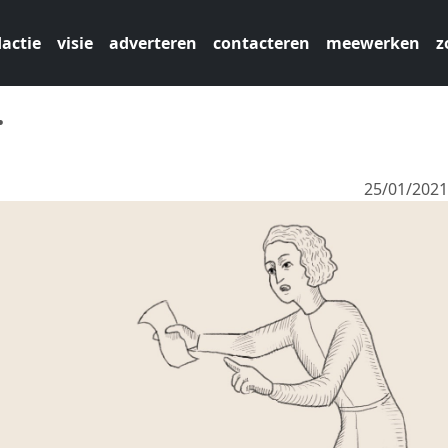
actie
visie
adverteren
contacteren
meewerken
z
.
25/01/202