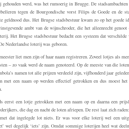
erij gehouden werd, was het rumoerig in Brugge. De stadsambachten
ebelleren tegen de Bourgondische vorst Filips de Goede en de st
te geldnood dus. Het Brugse stadsbestuur kwam zo op het goede i
instgevende ambt van de wijnschroder, die het alleenrecht genoot 
terij. Het Brugse stadsbestuur bedacht een systeem dat verschilde
. De Nederlandse loterij was geboren.
meester liet men zijn of haar naam registreren. Zoveel lotjes als me
ksten – zo vaak werd de naam genoteerd. Op de meeste van die lote
bola’s namen tot alle prijzen verdeeld zijn, vijfhonderd jaar gelede
en met een naam op werden effectief getrokken en dus moest het 
n.
eds eerst een lotje getrokken met een naam op en daarna een prijsl
derijkers, die dag en nacht de loten afriepen. De rest laat zich raden
met dat ingelegde lot niets. Er was voor elke loterij wel een uit
t’ wel degelijk ‘iets’ zijn. Omdat sommige loterijen heel wat dee