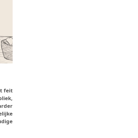
t feit
liek,
arder
lijke
udige