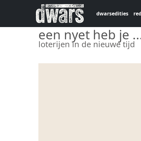
Overslaan en naar de inhoud gaan
dwarsedities
red
een nyet heb je ..
loterijen in de nieuwe tijd