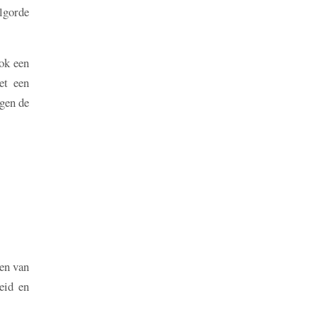
olgorde
ok een
et een
ggen de
en van
eid en