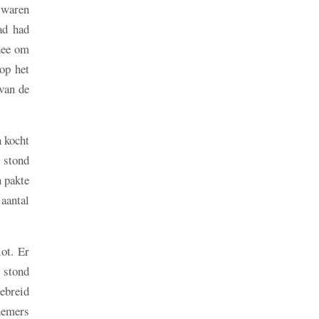
 waren
ad had
dee om
op het
 van de
n kocht
n stond
n pakte
aantal
ot. Er
: stond
gebreid
lnemers