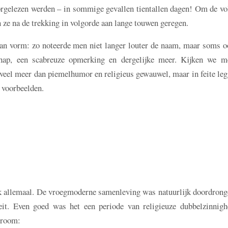
oorgelezen werden – in sommige gevallen tientallen dagen! Om de v
 ze na de trekking in volgorde aan lange touwen geregen.
van vorm: zo noteerde men niet langer louter de naam, maar soms o
schap, een scabreuze opmerking en dergelijke meer. Kijken we m
t veel meer dan piemelhumor en religieus gewauwel, maar in feite le
 voorbeelden.
ijk allemaal. De vroegmoderne samenleving was natuurlijk doordrong
eit. Even goed was het een periode van religieuze dubbelzinnigh
 vroom: