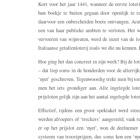
Kort voor het jaar 1441, wanneer de eerste lot
hun boekje te buiten gegaan door openlijk te r
daarvoor een onbescheiden boete ontvangen. Acu
een van haar publieke ambten te verloten. Het w
vervoeren van wijnvaten, werd de inzet van de lo
Italiaanse getallenloterij zoals we die nu kennen
Hoe ging het dan concreet in zijn werk? Bij de lot
– dat liep soms in de honderden voor de allerrij
‘nyet’ geschreven. Tegenwoordig trekt men bij tom
men het iets grondiger aan. Alle ingelegde lot
prijsloten gelijk zijn aan het aantal ingelegde lote
Effectief, tijdens een groot spektakel werd ste
werden afroepers of ‘treckers’ aangesteld, vaak re
er op het prijslot een ‘nyet’, won de deelnemer 
systeem van troostprijzen, dus soms kon een ‘nye