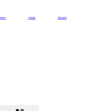
eren
visie
krom