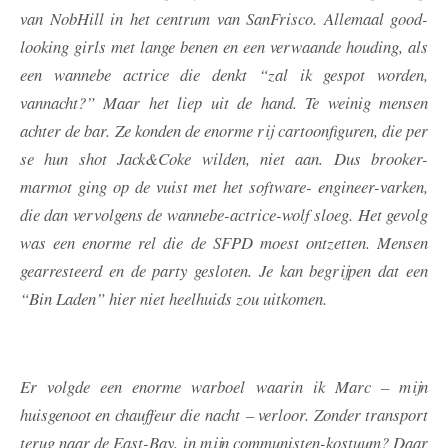
van NobHill in het centrum van SanFrisco. Allemaal good-
looking girls met lange benen en een verwaande houding, als
een wannebe actrice die denkt “zal ik gespot worden,
vannacht?” Maar het liep uit de hand. Te weinig mensen
achter de bar. Ze konden de enorme rij cartoonfiguren, die per
se hun shot Jack&Coke wilden, niet aan. Dus brooker-
marmot ging op de vuist met het software- engineer-varken,
die dan vervolgens de wannebe-actrice-wolf sloeg. Het gevolg
was een enorme rel die de SFPD moest ontzetten. Mensen
gearresteerd en de party gesloten. Je kan begrijpen dat een
“Bin Laden” hier niet heelhuids zou uitkomen.
Er volgde een enorme warboel waarin ik Marc – mijn
huisgenoot en chauffeur die nacht – verloor. Zonder transport
terug naar de East-Bay, in mijn communisten-kostuum? Daar