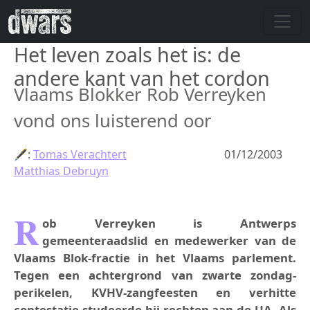
Overslaan en naar de inhoud gaan
Het leven zoals het is: de
andere kant van het cordon
Vlaams Blokker Rob Verreyken
vond ons luisterend oor
🖋:
Tomas Verachtert
01/12/2003
Matthias Debruyn
R
ob Verreyken is Antwerps
gemeenteraadslid en medewerker van de
Vlaams Blok-fractie in het Vlaams parlement.
Tegen een achtergrond van zwarte zondag-
perikelen, KVHV-zangfeesten en verhitte
contestatie studeerde hij rechten aan de UA. Als