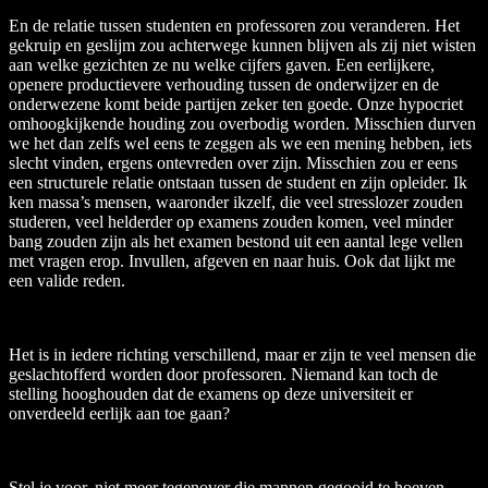
En de relatie tussen studenten en professoren zou veranderen. Het
gekruip en geslijm zou achterwege kunnen blijven als zij niet wisten
aan welke gezichten ze nu welke cijfers gaven. Een eerlijkere,
openere productievere verhouding tussen de onderwijzer en de
onderwezene komt beide partijen zeker ten goede. Onze hypocriet
omhoogkijkende houding zou overbodig worden. Misschien durven
we het dan zelfs wel eens te zeggen als we een mening hebben, iets
slecht vinden, ergens ontevreden over zijn. Misschien zou er eens
een structurele relatie ontstaan tussen de student en zijn opleider. Ik
ken massa’s mensen, waaronder ikzelf, die veel stresslozer zouden
studeren, veel helderder op examens zouden komen, veel minder
bang zouden zijn als het examen bestond uit een aantal lege vellen
met vragen erop. Invullen, afgeven en naar huis. Ook dat lijkt me
een valide reden.
Het is in iedere richting verschillend, maar er zijn te veel mensen die
geslachtofferd worden door professoren. Niemand kan toch de
stelling hooghouden dat de examens op deze universiteit er
onverdeeld eerlijk aan toe gaan?
Stel je voor, niet meer tegenover die mannen gegooid te hoeven