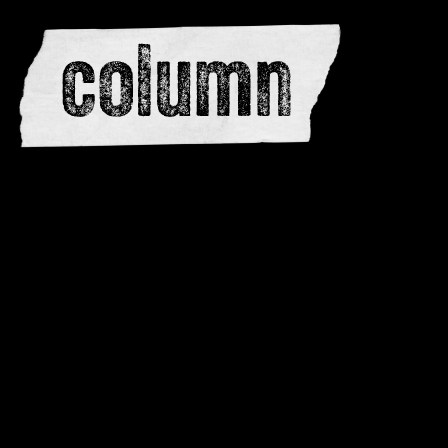
redactie
adverteren
dwarsedities
meewerken
contactere