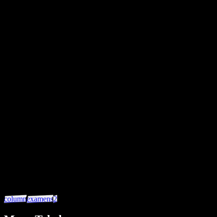
visie
krom
Donker
column
examens
2