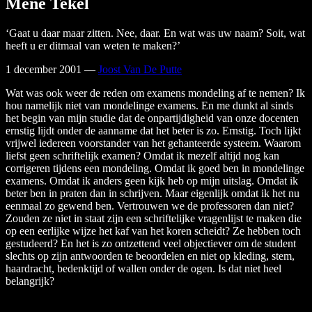
Mene Tekel
‘Gaat u daar maar zitten. Nee, daar. En wat was uw naam? Soit, wat
heeft u er ditmaal van weten te maken?’
1 december 2001
—
Joost Van De Putte
Wat was ook weer de reden om examens mondeling af te nemen? Ik
hou namelijk niet van mondelinge examens. En me dunkt al sinds
het begin van mijn studie dat de onpartijdigheid van onze docenten
ernstig lijdt onder de aanname dat het beter is zo. Ernstig. Toch lijkt
vrijwel iedereen voorstander van het gehanteerde systeem. Waarom
liefst geen schriftelijk examen? Omdat ik mezelf altijd nog kan
corrigeren tijdens een mondeling. Omdat ik goed ben in mondelinge
examens. Omdat ik anders geen kijk heb op mijn uitslag. Omdat ik
beter ben in praten dan in schrijven. Maar eigenlijk omdat ik het nu
eenmaal zo gewend ben. Vertrouwen we de professoren dan niet?
Zouden ze niet in staat zijn een schriftelijke vragenlijst te maken die
op een eerlijke wijze het kaf van het koren scheidt? Ze hebben toch
gestudeerd? En het is zo ontzettend veel objectiever om de student
slechts op zijn antwoorden te beoordelen en niet op kleding, stem,
haardracht, bedenktijd of wallen onder de ogen. Is dat niet heel
belangrijk?