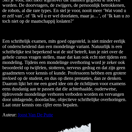
worden. De doorvragers, de zwijgers, de persoonlijk betrokkenen,
de robots, al die rare types. En stel je voor, nooit meer ‘Wat vond u
er zelf van’, of ‘Ik wìl u er wel doorlaten, maar ja…’, of ‘Ik kan u zo
toch niet op de maatschappij loslaten?’
Een schriftelijk examen, mits goed opgesteld, is niet minder eerlijk
of onderscheidend dan een mondelinge variant. Natuurlijk is een
schriftelijke test beperkend wat de stof betreft, kun je niet over de
gehele cursus vragen stellen, maar dat kan ook echt niet tijdens een
mondeling. Tijdens een mondelinge overhoring word je zeker ook
beoordeeld op twijfelen, stotteren, nerveus gedrag en dat zijn geen
graadmeters voor kennis of kunde. Professoren hebben een grotere
invloed op de student, en dus op diens prestaties, dan ze denken.
Daarom lijkt het me een goed idee om de richtlijnen voor examens
eens dusdanig aan te passen dat die achterhaalde, ouderwetse,
tijdrovende mondelinge verhoren verboden worden en vervangen
door uitdagende, doordachte, objectieve schriftelijke overhoringen.
Laat onze kennis ons cijfer eens bepalen.
Auteur:
Joost Van De Putte