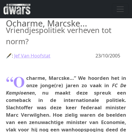
Overslaan en naar de inhoud gaan
Ocharme, Marcske...
Vriendjespolitiek verheven tot
norm?
🖋:
Jef Van Hoofstat
23/10/2005
“O
charme, Marcske...” We hoorden het in
onze jonge(re) jaren zo vaak in
FC De
Kampioenen
, nu maakt deze spreuk een
comeback in de internationale politiek.
Slachtoffer was deze keer federaal minister
Marc Verwilghen. Hoe zielig waren de beelden
van een zenuwachtige minister van Economie,
vlak voor hij nog een wanhoopspoging deed de