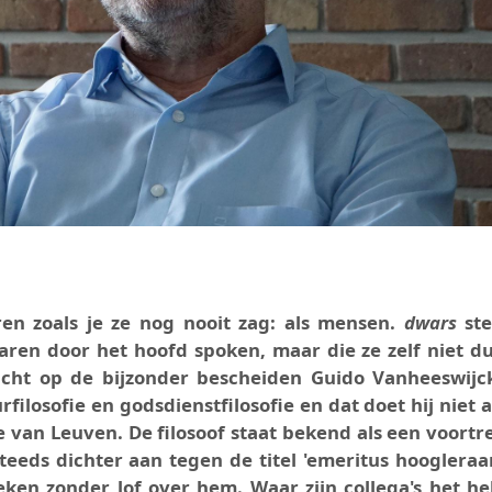
ren zoals je ze nog nooit zag: als mensen.
dwars
ste
jaren door het hoofd spoken, maar die ze zelf niet d
licht op de bijzonder bescheiden Guido Vanheeswijck
ilosofie en godsdienstfilosofie en dat doet hij niet a
e van Leuven. De filosoof staat bekend als een voortr
teeds dichter aan tegen de titel 'emeritus hoogleraar
eken zonder lof over hem. Waar zijn collega's het h