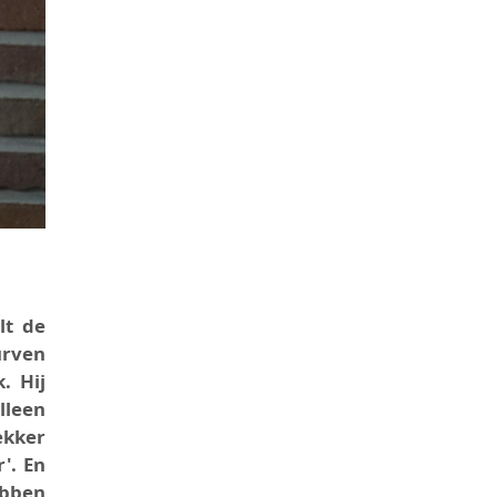
lt de
urven
. Hij
lleen
ekker
'. En
ebben