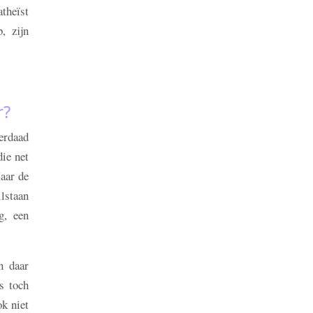
atheïst
, zijn
r?
derdaad
die net
Maar de
ilstaan
g, een
n daar
as toch
k niet