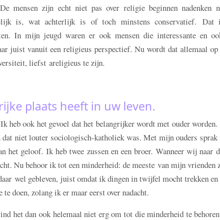
e mensen zijn echt niet pas over religie beginnen nadenken n
ijk is, wat achterlijk is of toch minstens conservatief. Dat 
tten. In mijn jeugd waren er ook mensen die interessante en oo
r juist vanuit een religieus perspectief. Nu wordt dat allemaal op
rsiteit, liefst areligieus te zijn.
rijke plaats heeft in uw leven.
. Ik heb ook het gevoel dat het belangrijker wordt met ouder worden.
 dat niet louter sociologisch-katholiek was. Met mijn ouders sprak
an het geloof. Ik heb twee zussen en een broer. Wanneer wij naar 
cht. Nu behoor ik tot een minderheid: de meeste van mijn vrienden z
daar wel gebleven, juist omdat ik dingen in twijfel mocht trekken e
te doen, zolang ik er maar eerst over nadacht.
ind het dan ook helemaal niet erg om tot die minderheid te behore