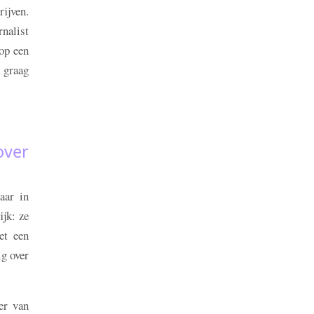
ijven.
rnalist
 op een
k graag
over
aar in
ijk: ze
et een
ig over
er van