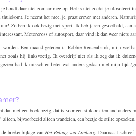
, je houdt daar niet zomaar mee op. Het is niet zo dat je filosofeert in
 thuiskomt. Je neemt het mee, je praat erover met anderen. Natuurl
ratuur! Zo ben ik ook bezig met sport. Ik heb jaren gevoetbald, aan a
interessant. Motorcross of autosport, daar vind ik dan weer niets aa
ler worden. Een maand geleden is Robbie Rensenbrink, mijn voetbal
net zoals hij linksvoetig. Ik overdrijf niet als ik zeg dat ik duize
 gezien had ik misschien beter wat anders gedaan met mijn tijd
(g
kamer?
ent dan met een boek bezig, dat is voor een stuk ook iemand anders 
’ alleen, bijvoorbeeld alleen wandelen, een beetje de stilte opzoeken
de de boekenbijlage van
Het Belang van Limburg.
Daarnaast schreef 