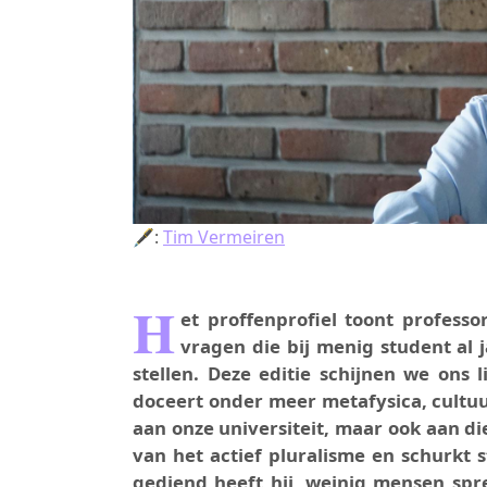
🖋:
Tim Vermeiren
H
et proffenprofiel toont professo
vragen die bij menig student al 
stellen. Deze editie schijnen we ons 
doceert onder meer metafysica, cultuurf
aan onze universiteit, maar ook aan di
van het actief pluralisme en schurkt s
gediend heeft hij, weinig mensen spr