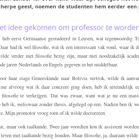
cherpe geest, noemen de studenten hem eerder een
et idee gekomen om professor te worde
 heb eerst Germaanse gestudeerd in Leuven, wat tegenwoordig Ta
aar had ik wel filosofie, wat ik een interessant vak vond, waar ik 
ilde verder met filosofie bezig zijn, maar niet noodzakelijk acade
ende jaren Nederlands en Engels gegeven in het middelbaar.
or haar stage Geneeskunde naar Bolivia vertrok, wilde ik aanvan
 afvroeg wat ik daar concreet ging doen, heb ik uiteindelijk ee
filosofie te verkrijgen. Dat was zwaar, want wat je nu een mast
e heb ik, weliswaar zonder thesis, afgelegd op een. Nadien ben ik w
kte. Mijn promotor vroeg toen of ik wilde doctoreren.
ur, maar ook taalkunde. Twee jaar voordien kon ik assistent worden
 leven met taalkunde bezig houden. Maar filosofie, ja, daaraan wilde