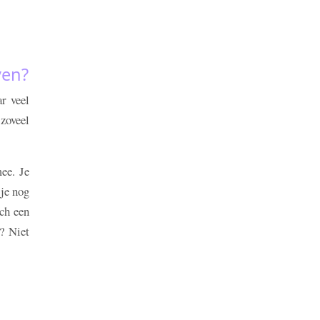
ven?
ar veel
 zoveel
ee. Je
 je nog
och een
? Niet