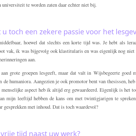
niversiteit te worden zaten daar echter niet bij.
t u toch een zekere passie voor het lesge
iddelbaar, hoewel dat slechts een korte tijd was. Je hebt als lera
ot vak, ik was bijgevolg ook klastitularis en was eigenlijk nog niet
 herinneringen aan.
e aan grote groepen lesgeeft, maar dat valt in Wijsbegeerte goed m
 in de humaniora. Aangezien je ook promotor bent van thesissen, heb
 menselijke aspect heb ik altijd erg gewaardeerd. Eigenlijk is het t
van mijn leeftijd hebben de kans om met twintigjarigen te spreken
ar gesprekken met inhoud. Dat is toch waardevol?
 vrije tijd naast uw werk?