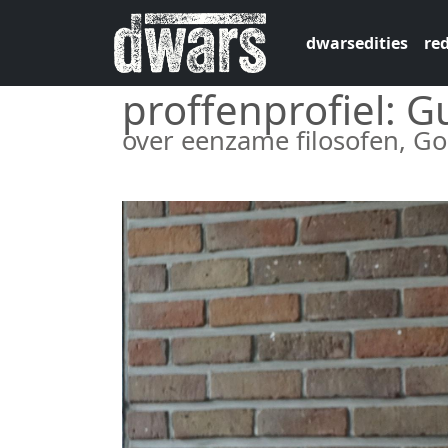
Overslaan en naar de inhoud gaan
dwarsedities
red
proffenprofiel: 
over eenzame filosofen, 