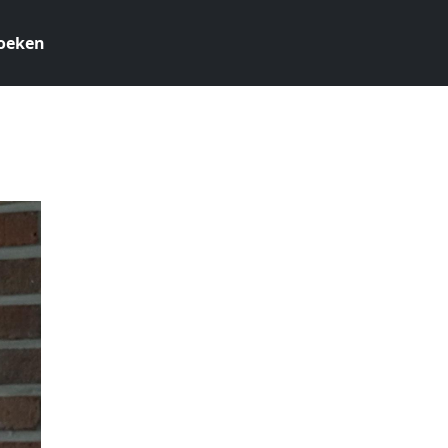
oeken
0