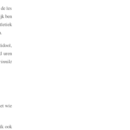
 de les
ijk ben
tletiek
n.
idool,
nd uren
rinnikt
met wie
.
ik ook