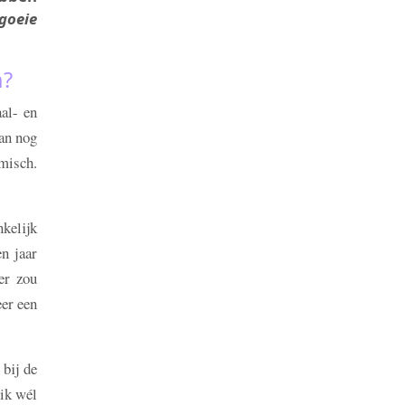
goeie
n?
al- en
dan nog
misch.
kelijk
n jaar
er zou
eer een
 bij de
 ik wél