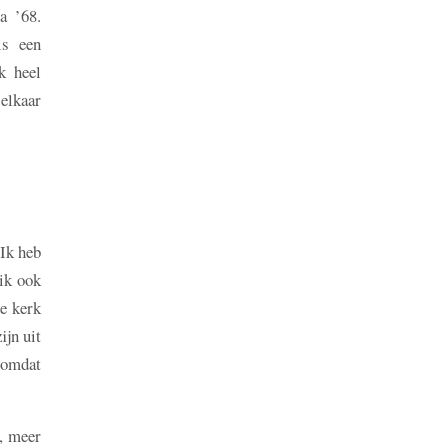
a ’68.
is een
k heel
 elkaar
 Ik heb
 ik ook
de kerk
ijn uit
n omdat
n, meer