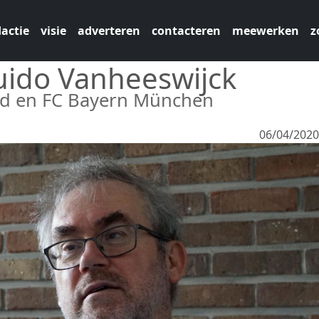
actie
visie
adverteren
contacteren
meewerken
z
Guido Vanheeswijck
God en FC Bayern München
06/04/202