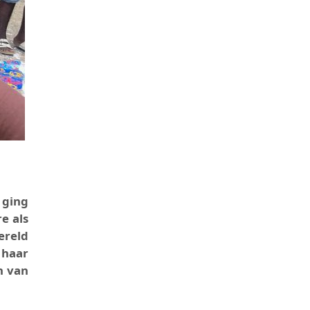
 ging
e als
ereld
 haar
n van