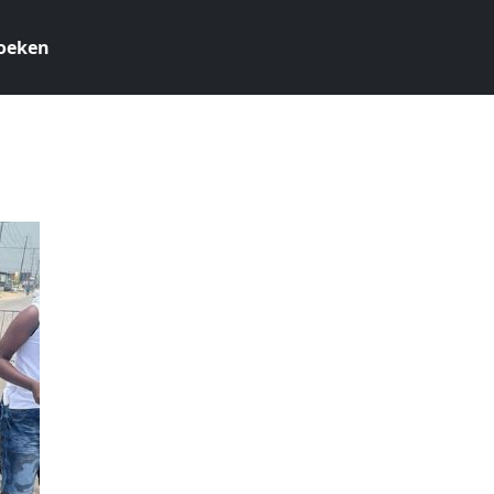
oeken
4