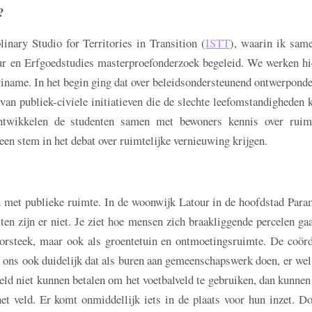
?
inary Studio for Territories in Transition (
ISTT
), waarin ik sam
uur en Erfgoedstudies masterproefonderzoek begeleid. We werken hi
name. In het begin ging dat over beleidsondersteunend ontwerponde
 van publiek-civiele initiatieven die de slechte leefomstandigheden
 ontwikkelen de studenten samen met bewoners kennis over ruimt
n stem in het debat over ruimtelijke vernieuwing krijgen.
met publieke ruimte. In de woonwijk Latour in de hoofdstad Para
mten zijn er niet. Je ziet hoe mensen zich braakliggende percelen ga
oorsteek, maar ook als groentetuin en ontmoetingsruimte. De coörd
ns ook duidelijk dat als buren aan gemeenschapswerk doen, er wel 
eld niet kunnen betalen om het voetbalveld te gebruiken, dan kunnen
et veld. Er komt onmiddellijk iets in de plaats voor hun inzet. Do