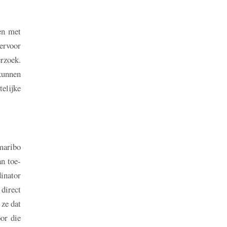
en met
ervoor
rzoek.
 kunnen
elijke
maribo
an toe-
inator
direct
 ze dat
or die