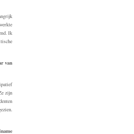
ngrijk
werkte
md. Ik
itische
ar van
patief
e zijn
denten
gezien.
riname