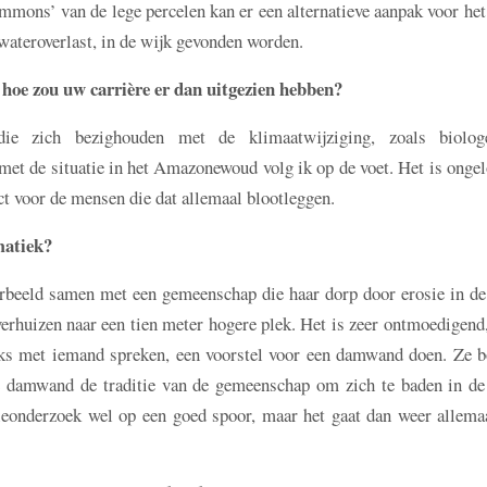
mmons’ van de lege percelen kan er een alternatieve aanpak voor het
wateroverlast, in de wijk gevonden worden.
hoe zou uw carrière er dan uitgezien hebben?
ie zich bezighouden met de klimaatwijziging, zoals biolo
et de situatie in het Amazonewoud volg ik op de voet. Het is ongel
ct voor de mensen die dat allemaal blootleggen.
matiek?
orbeeld samen met een gemeenschap die haar dorp door erosie in de
verhuizen naar een tien meter hogere plek. Het is zeer ontmoedigen
ijks met iemand spreken, een voorstel voor een damwand doen. Ze 
de damwand de traditie van de gemeenschap om zich te baden in de 
tieonderzoek wel op een goed spoor, maar het gaat dan weer allema