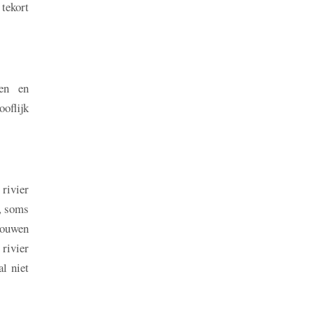
 tekort
gen en
ooflijk
 rivier
d, soms
bouwen
rivier
al niet