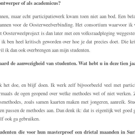
 ontwerper of als academicus?
nnen, maar echt participatiewerk kwam toen niet aan bod. Een bela
annen voor de Oosterweelverbinding. Het consortium waarvoor ik 
t Oosterweelproject is dan later met een volksraadpleging weggeste
 ik ben heel kritisch geworden over hoe je dat precies doet. Die kr
wil ik dan ook overbrengen aan mijn studenten.
raard de aanwezigheid van studenten. Wat hebt u in deze tien ja
het doe, en blijf doen. Ik werk zelf bijvoorbeeld veel met partici
ermaals de ogen geopend over welke methodes wel of niet werken. Z
eksmethodes, zoals samen kaarten maken met jongeren, aanreik. Stu
 en passen de methodes aan. Dan denk ik: dat is eigenlijk wel goed 
elf ook ga gebruiken.
udenten die voor hun masterproef een drietal maanden in Su