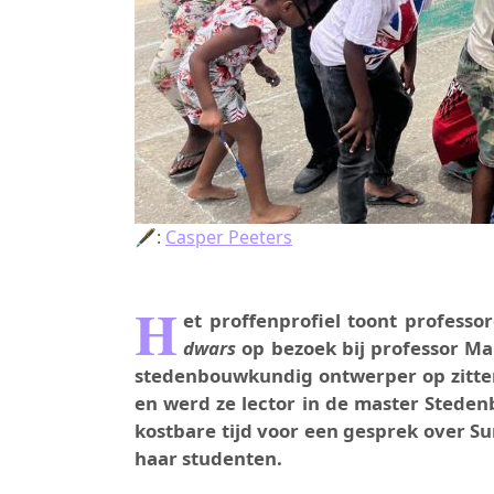
🖋:
Casper Peeters
H
et proffenprofiel toont professo
dwars
op bezoek bij professor Mar
stedenbouwkundig ontwerper op zitten
en werd ze lector in de master Steden
kostbare tijd voor een gesprek over S
haar studenten.