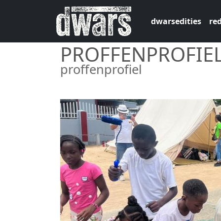
Overslaan en naar de inhoud gaan
dwarsedities
red
PROFFENPROFIE
proffenprofiel