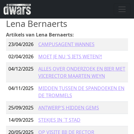
Overslaan en naar de inhoud gaan
Lena Bernaerts
Artikels van Lena Bernaerts:
23/04/2026
CAMPUSAGENT WANNES
02/04/2026
MOET JE NU 'S IETS WETEN?!
04/12/2025
ALLES OVER ONDERZOEK EN BIER MET
VICERECTOR MAARTEN WEYN
04/11/2025
MIDDEN TUSSEN DE SPANDOEKEN EN
DE TROMMELS
25/09/2025
ANTWERP'S HIDDEN GEMS
14/09/2025
STEKJES IN ´T STAD
20/05/2025
OP VISITE BIJ DE RECTOR