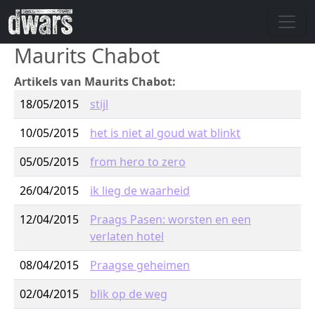
Overslaan en naar de inhoud gaan
Maurits Chabot
Artikels van Maurits Chabot:
18/05/2015
stijl
10/05/2015
het is niet al goud wat blinkt
05/05/2015
from hero to zero
26/04/2015
ik lieg de waarheid
12/04/2015
Praags Pasen: worsten en een
verlaten hotel
08/04/2015
Praagse geheimen
02/04/2015
blik op de weg