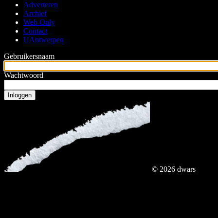
Adverteren
hoofdmenu
Archief
Web Only
Contact
UAntwerpen
Gebruikersnaam
Wachtwoord
© 2026 dwars