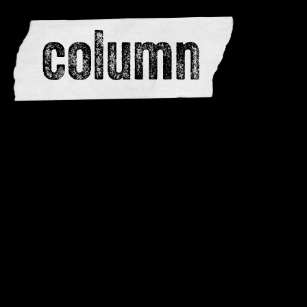
redactie
adverteren
dwarsedities
meewerken
contactere