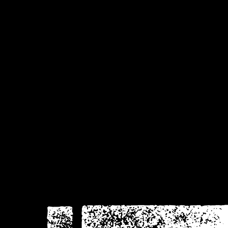
visie
krom
Donker