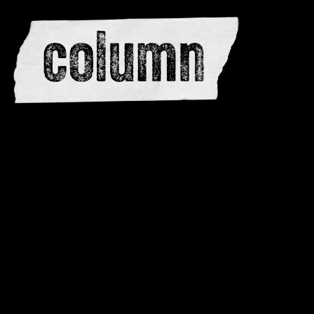
redactie
adverteren
dwarsedities
meewerken
contactere