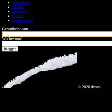
Adverteren
hoofdmenu
Archief
Web Only
Contact
UAntwerpen
Gebruikersnaam
Wachtwoord
© 2026 dwars