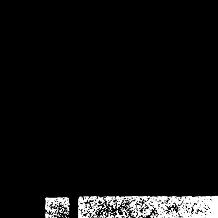
visie
krom
Donker