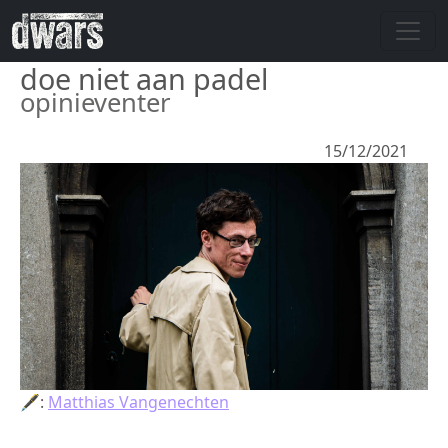
Overslaan en naar de inhoud gaan
doe niet aan padel
opinieventer
15/12/2021
🖋:
Matthias Vangenechten