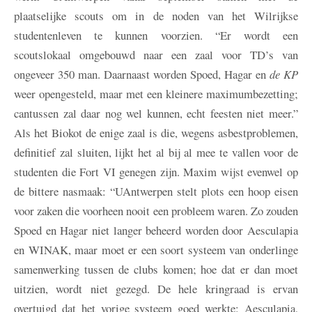
plaatselijke scouts om in de noden van het Wilrijkse
studentenleven te kunnen voorzien. “Er wordt een
scoutslokaal omgebouwd naar een zaal voor TD’s van
ongeveer 350 man. Daarnaast worden Spoed, Hagar en
de KP
weer opengesteld, maar met een kleinere maximumbezetting;
cantussen zal daar nog wel kunnen, echt feesten niet meer.”
Als het Biokot de enige zaal is die, wegens asbestproblemen,
definitief zal sluiten, lijkt het al bij al mee te vallen voor de
studenten die Fort VI genegen zijn. Maxim wijst evenwel op
de bittere nasmaak: “UAntwerpen stelt plots een hoop eisen
voor zaken die voorheen nooit een probleem waren. Zo zouden
Spoed en Hagar niet langer beheerd worden door Aesculapia
en WINAK, maar moet er een soort systeem van onderlinge
samenwerking tussen de clubs komen; hoe dat er dan moet
uitzien, wordt niet gezegd. De hele kringraad is ervan
overtuigd dat het vorige systeem goed werkte: Aesculapia,