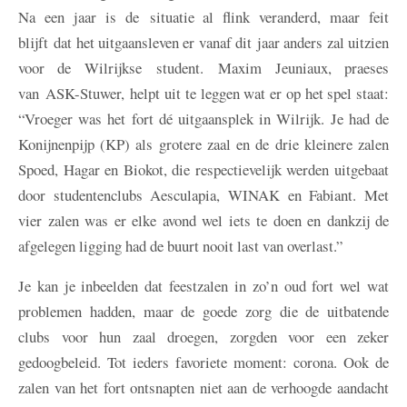
Na een jaar is de situatie al flink veranderd, maar feit
blijft dat het uitgaansleven er vanaf dit jaar anders zal uitzien
voor de Wilrijkse student. Maxim Jeuniaux, praeses
van ASK-Stuwer, helpt uit te leggen wat er op het spel staat:
“Vroeger was het fort dé uitgaansplek in Wilrijk. Je had de
Konijnenpijp (KP) als grotere zaal en de drie kleinere zalen
Spoed, Hagar en Biokot, die respectievelijk werden uitgebaat
door studentenclubs Aesculapia, WINAK en Fabiant. Met
vier zalen was er elke avond wel iets te doen en dankzij de
afgelegen ligging had de buurt nooit last van overlast.”
Je kan je inbeelden dat feestzalen in zo’n oud fort wel wat
problemen hadden, maar de goede zorg die de uitbatende
clubs voor hun zaal droegen, zorgden voor een zeker
gedoogbeleid. Tot ieders favoriete moment: corona. Ook de
zalen van het fort ontsnapten niet aan de verhoogde aandacht