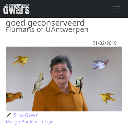
Overslaan en naar de inhoud gaan
goed geconserveerd
Humans of UAntwerpen
21/02/2019
🖋:
Silke Geven
Margo Buelens-Terryn