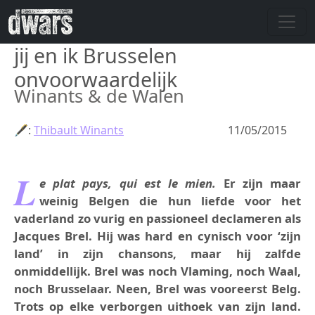
Overslaan en naar de inhoud gaan
jij en ik Brusselen
onvoorwaardelijk
Winants & de Walen
🖋:
Thibault Winants
11/05/2015
L
e plat pays, qui est le mien.
Er zijn maar
weinig Belgen die hun liefde voor het
vaderland zo vurig en passioneel declameren als
Jacques Brel. Hij was hard en cynisch voor ‘zijn
land’ in zijn chansons, maar hij zalfde
onmiddellijk. Brel was noch Vlaming, noch Waal,
noch Brusselaar. Neen, Brel was vooreerst Belg.
Trots op elke verborgen uithoek van zijn land.