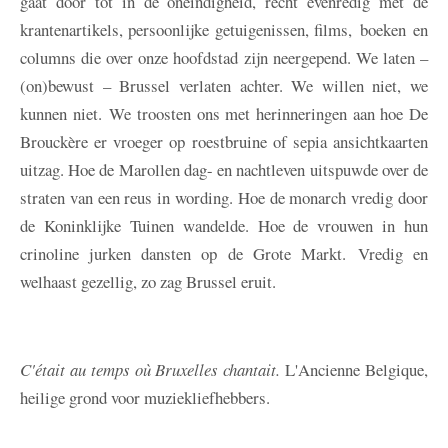
gaat door tot in de oneindigheid, recht evenredig met de
krantenartikels, persoonlijke getuigenissen, films, boeken en
columns die over onze hoofdstad zijn neergepend. We laten –
(on)bewust – Brussel verlaten achter. We willen niet, we
kunnen niet. We troosten ons met herinneringen aan hoe De
Brouckère er vroeger op roestbruine of sepia ansichtkaarten
uitzag. Hoe de Marollen dag- en nachtleven uitspuwde over de
straten van een reus in wording. Hoe de monarch vredig door
de Koninklijke Tuinen wandelde. Hoe de vrouwen in hun
crinoline jurken dansten op de Grote Markt. Vredig en
welhaast gezellig, zo zag Brussel eruit.
C'était au temps où Bruxelles chantait.
L'Ancienne Belgique,
heilige grond voor muziekliefhebbers.