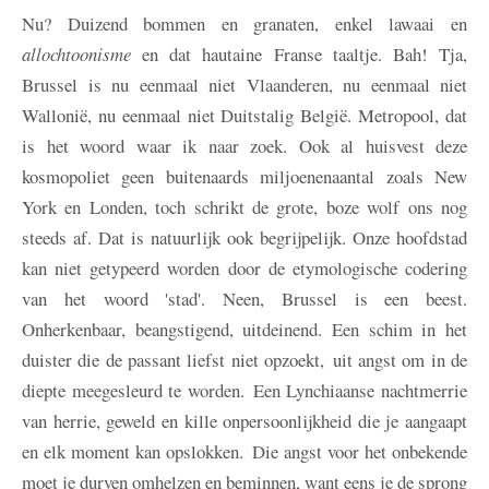
Nu? Duizend bommen en granaten, enkel lawaai en
allochtoonisme
en dat hautaine Franse taaltje. Bah! Tja,
Brussel is nu eenmaal niet Vlaanderen, nu eenmaal niet
Wallonië, nu eenmaal niet Duitstalig België. Metropool, dat
is het woord waar ik naar zoek. Ook al huisvest deze
kosmopoliet geen buitenaards miljoenenaantal zoals New
York en Londen, toch schrikt de grote, boze wolf ons nog
steeds af. Dat is natuurlijk ook begrijpelijk. Onze hoofdstad
kan niet getypeerd worden door de etymologische codering
van het woord 'stad'. Neen, Brussel is een beest.
Onherkenbaar, beangstigend, uitdeinend. Een schim in het
duister die de passant liefst niet opzoekt, uit angst om in de
diepte meegesleurd te worden. Een Lynchiaanse nachtmerrie
van herrie, geweld en kille onpersoonlijkheid die je aangaapt
en elk moment kan opslokken. Die angst voor het onbekende
moet je durven omhelzen en beminnen, want eens je de sprong