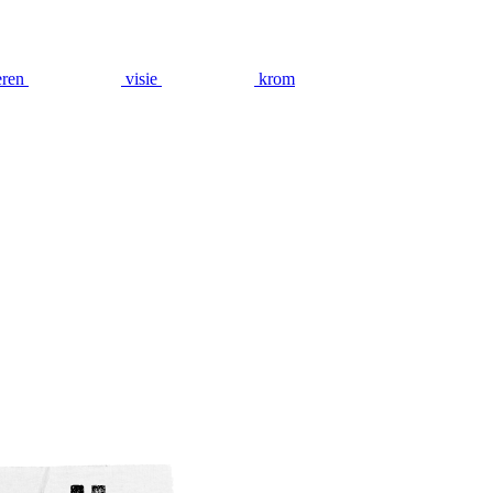
eren
visie
krom