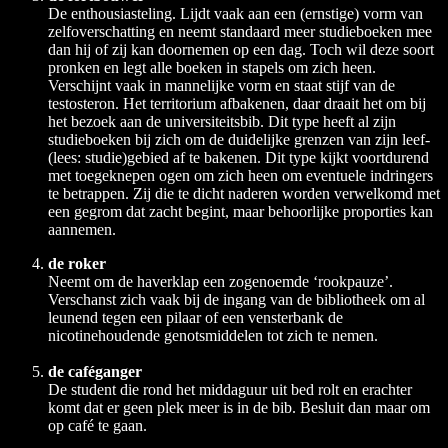
De enthousiasteling. Lijdt vaak aan een (ernstige) vorm van
zelfoverschatting en neemt standaard meer studieboeken mee
dan hij of zij kan doornemen op een dag. Toch wil deze soort
pronken en legt alle boeken in stapels om zich heen.
Verschijnt vaak in mannelijke vorm en staat stijf van de
testosteron. Het territorium afbakenen, daar draait het om bij
het bezoek aan de universiteitsbib. Dit type heeft al zijn
studieboeken bij zich om de duidelijke grenzen van zijn leef-
(lees: studie)gebied af te bakenen. Dit type kijkt voortdurend
met toegeknepen ogen om zich heen om eventuele indringers
te betrappen. Zij die te dicht naderen worden verwelkomd met
een gegrom dat zacht begint, maar behoorlijke proporties kan
aannemen.
de roker
Neemt om de haverklap een zogenoemde ‘rookpauze’.
Verschanst zich vaak bij de ingang van de bibliotheek om al
leunend tegen een pilaar of een vensterbank de
nicotinehoudende genotsmiddelen tot zich te nemen.
de caféganger
De student die rond het middaguur uit bed rolt en erachter
komt dat er geen plek meer is in de bib. Besluit dan maar om
op café te gaan.