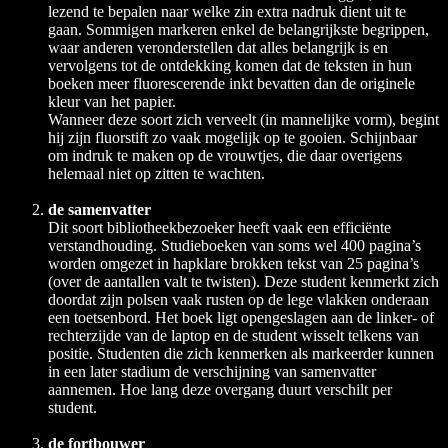
lezend te bepalen naar welke zin extra nadruk dient uit te
gaan. Sommigen markeren enkel de belangrijkste begrippen,
waar anderen veronderstellen dat alles belangrijk is en
vervolgens tot de ontdekking komen dat de teksten in hun
boeken meer fluorescerende inkt bevatten dan de originele
kleur van het papier.
Wanneer deze soort zich verveelt (in mannelijke vorm), begint
hij zijn fluorstift zo vaak mogelijk op te gooien. Schijnbaar
om indruk te maken op de vrouwtjes, die daar overigens
helemaal niet op zitten te wachten.
de samenvatter
Dit soort bibliotheekbezoeker heeft vaak een efficiënte
verstandhouding. Studieboeken van soms wel 400 pagina’s
worden omgezet in hapklare brokken tekst van 25 pagina’s
(over de aantallen valt te twisten). Deze student kenmerkt zich
doordat zijn polsen vaak rusten op de lege vlakken onderaan
een toetsenbord. Het boek ligt opengeslagen aan de linker- of
rechterzijde van de laptop en de student wisselt telkens van
positie. Studenten die zich kenmerken als markeerder kunnen
in een later stadium de verschijning van samenvatter
aannemen. Hoe lang deze overgang duurt verschilt per
student.
de fortbouwer