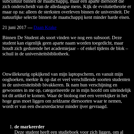
subcultuur binnen de maatschappij, maar een aparte diersoort die
zich onderscheidt van de alledaagse mens. Kijk de evolutietheorie er
maar op na: alleen de sterksten overleven binnen de universiteit. De
natuurlijke selectie binnen de maatschappij kent minder harde eisen.
21 juni 2017
—
Daan Krake
Binnen De Student als soort vinden we nog een subsoort. Deze
student kan eigenlijk geen aparte naam worden toegedicht, maar
houdt zich gedurende het academiejaar – of enkel tijdens de blok –
schuil in de universiteitsbibliotheek.
Onwillekeurig opkijkend van mijn laptopscherm, en vanuit mijn
ooghoeken, merkte ik op dat er veel verschillende soorten studenten
in de universiteitsbib bivakkeren. Ik nam hun verschijning en
gewoontes in me op, categoriseerde ze in mijn hoofd om uiteindelijk
tot dit artikel te komen. Waar de bioloog met een verrekijker in het
hoge gras moet liggen om zeldzame diersoorten waar te nemen,
wordt er van een dwarsredacteur minder ijver gevraagd.
de markeerder
Deze student heeft een studieboek voor zich liggen, om al