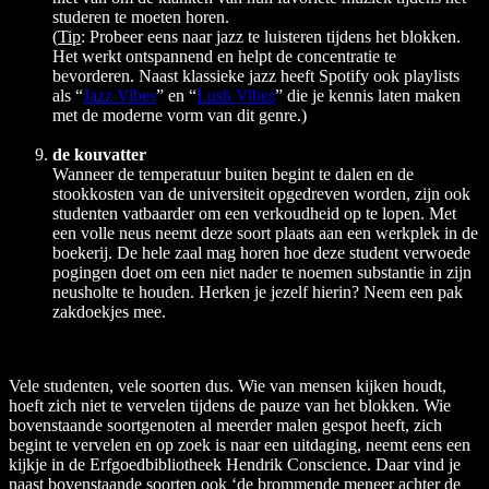
studeren te moeten horen.
(
Tip
: Probeer eens naar jazz te luisteren tijdens het blokken.
Het werkt ontspannend en helpt de concentratie te
bevorderen. Naast klassieke jazz heeft Spotify ook playlists
als “
Jazz Vibes
” en “
Lush Vibes
” die je kennis laten maken
met de moderne vorm van dit genre.)
de kouvatter
Wanneer de temperatuur buiten begint te dalen en de
stookkosten van de universiteit opgedreven worden, zijn ook
studenten vatbaarder om een verkoudheid op te lopen. Met
een volle neus neemt deze soort plaats aan een werkplek in de
boekerij. De hele zaal mag horen hoe deze student verwoede
pogingen doet om een niet nader te noemen substantie in zijn
neusholte te houden. Herken je jezelf hierin? Neem een pak
zakdoekjes mee.
Vele studenten, vele soorten dus. Wie van mensen kijken houdt,
hoeft zich niet te vervelen tijdens de pauze van het blokken. Wie
bovenstaande soortgenoten al meerder malen gespot heeft, zich
begint te vervelen en op zoek is naar een uitdaging, neemt eens een
kijkje in de Erfgoedbibliotheek Hendrik Conscience. Daar vind je
naast bovenstaande soorten ook ‘de brommende meneer achter de