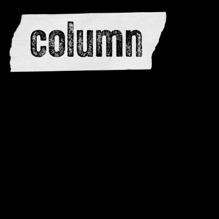
redactie
adverteren
dwarsedities
meewerken
contactere