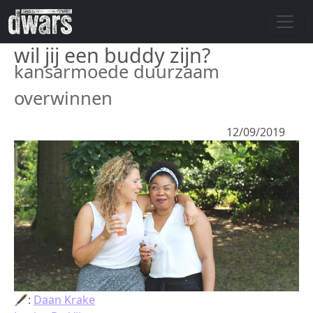
Overslaan en naar de inhoud gaan
wil jij een buddy zijn?
kansarmoede duurzaam
overwinnen
12/09/2019
🖋:
Daan Krake