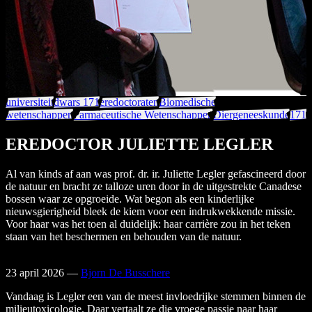
universiteit
dwars 171
eredoctoraten
Biomedische
wetenschappen
Farmaceutische Wetenschappen
Diergeneeskunde
171
EREDOCTOR JULIETTE LEGLER
Al van kinds af aan was prof. dr. ir. Juliette Legler gefascineerd door
de natuur en bracht ze talloze uren door in de uitgestrekte Canadese
bossen waar ze opgroeide. Wat begon als een kinderlijke
nieuwsgierigheid bleek de kiem voor een indrukwekkende missie.
Voor haar was het toen al duidelijk: haar carrière zou in het teken
staan van het beschermen en behouden van de natuur.
23 april 2026
—
Bjorn De Busschere
Vandaag is Legler een van de meest invloedrijke stemmen binnen de
milieutoxicologie. Daar vertaalt ze die vroege passie naar haar