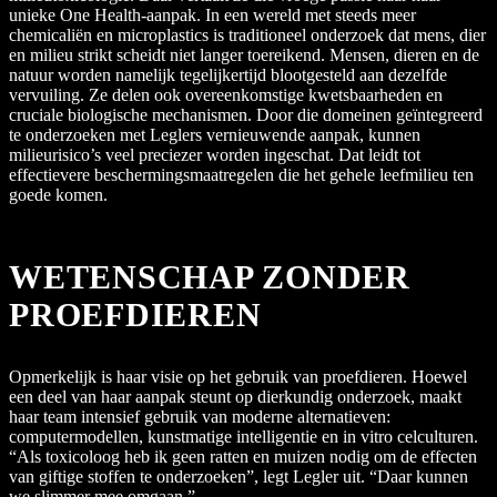
unieke One Health-aanpak. In een wereld met steeds meer
chemicaliën en microplastics is traditioneel onderzoek dat mens, dier
en milieu strikt scheidt niet langer toereikend. Mensen, dieren en de
natuur worden namelijk tegelijkertijd blootgesteld aan dezelfde
vervuiling. Ze delen ook overeenkomstige kwetsbaarheden en
cruciale biologische mechanismen. Door die domeinen geïntegreerd
te onderzoeken met Leglers vernieuwende aanpak, kunnen
milieurisico’s veel preciezer worden ingeschat. Dat leidt tot
effectievere beschermingsmaatregelen die het gehele leefmilieu ten
goede komen.
WETENSCHAP ZONDER
PROEFDIEREN
Opmerkelijk is haar visie op het gebruik van proefdieren. Hoewel
een deel van haar aanpak steunt op dierkundig onderzoek, maakt
haar team intensief gebruik van moderne alternatieven:
computermodellen, kunstmatige intelligentie en in vitro celculturen.
“Als toxicoloog heb ik geen ratten en muizen nodig om de effecten
van giftige stoffen te onderzoeken”, legt Legler uit. “Daar kunnen
we slimmer mee omgaan.”