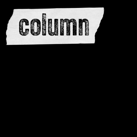
redactie
adverteren
dwarsedities
meewerken
contactere