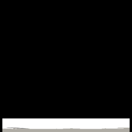
visie
krom
Donker