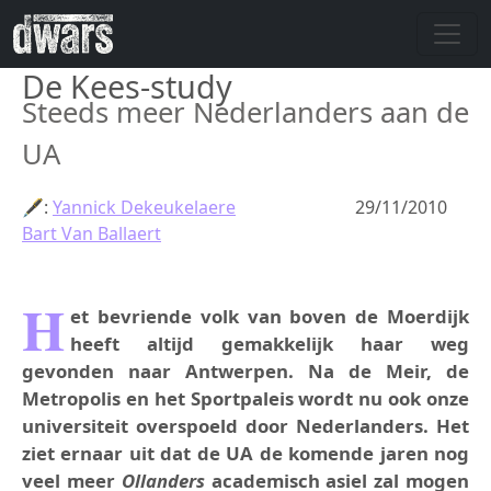
Skip to main content
De Kees-study
Steeds meer Nederlanders aan de
UA
🖋:
Yannick Dekeukelaere
29/11/2010
Bart Van Ballaert
H
et bevriende volk van boven de Moerdijk
heeft altijd gemakkelijk haar weg
gevonden naar Antwerpen. Na de Meir, de
Metropolis en het Sportpaleis wordt nu ook onze
universiteit overspoeld door Nederlanders. Het
ziet ernaar uit dat de UA de komende jaren nog
veel meer
Ollanders
academisch asiel zal mogen