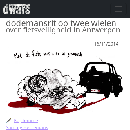
Skip to main content
dodemansrit op twee wielen
over fietsveiligheid in Antwerpen
16/11/2014
🖋:
Kaj Temme
Sammy Herremans