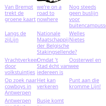
Van Brempt
we're on a
Nog steeds
trekt de
road to
geen buslijn
groene kaart
nowhere
voor
buitencampuss
Langs de
Nationale
Welles
zijLijn
Maatschappij
Nietes
der Belgische
Stakingsellende?
Vrachtverkeer
Omdat 't
Oosterwel en
door
Stad écht van
wee
volkstuintjes
iedereen is
Op zoek naar
Het kan
Punt aan die
cowboys in
verkeren
kromme Lijn!
Antwerpen
Antwerpen
Busje komt