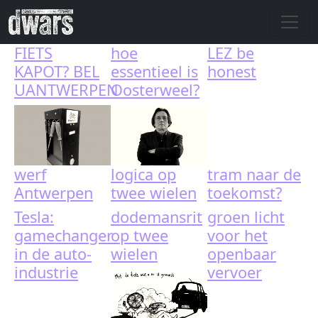
Skip to main content
FIETS
hoe
LEZ be
KAPOT? BEL
essentieel is
honest
UANTWERPEN
Oosterweel?
werf
logica op
tram naar de
Antwerpen
twee wielen
toekomst?
Tesla:
dodemansrit
groen licht
gamechanger
op twee
voor het
in de auto-
wielen
openbaar
industrie
vervoer