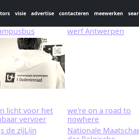
tors
visie
advertise
contacteren
meewerken
sear
campusbus
werf Antwerpen
n licht voor het
we're on a road to
baar vervoer
nowhere
 de zijLijn
Nationale Maatschap
der Belgische