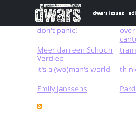
Skip to main content
dwars issues
edi
don't panic!
over
cant
Meer dan een Schoon
tram
Verdiep
it's a (wo)man's world
think
Emily Janssens
Pard