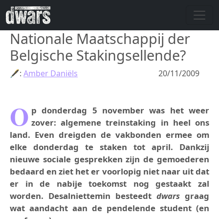
Skip to main content
Nationale Maatschappij der
Belgische Stakingsellende?
🖋:
Amber Daniëls
20/11/2009
O
p donderdag 5 november was het weer
zover: algemene treinstaking in heel ons
land. Even dreigden de vakbonden ermee om
elke donderdag te staken tot april. Dankzij
nieuwe sociale gesprekken zijn de gemoederen
bedaard en ziet het er voorlopig niet naar uit dat
er in de nabije toekomst nog gestaakt zal
worden. Desalniettemin besteedt
dwars
graag
wat aandacht aan de pendelende student (en