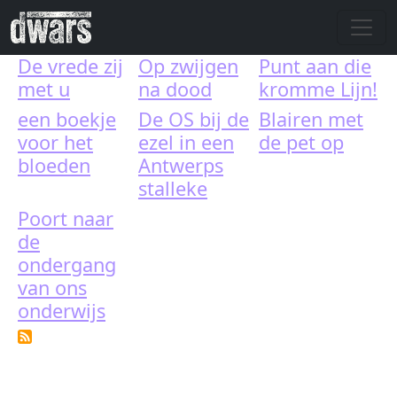
Skip to main content
De vrede zij
Op zwijgen
Punt aan die
met u
na dood
kromme Lijn!
een boekje
De OS bij de
Blairen met
voor het
ezel in een
de pet op
bloeden
Antwerps
stalleke
Poort naar
de
ondergang
van ons
onderwijs