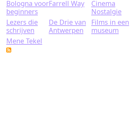
Bologna voor
Farrell Way
Cinema
beginners
Nostalgie
Lezers die
De Drie van
Films in een
schrijven
Antwerpen
museum
Mene Tekel