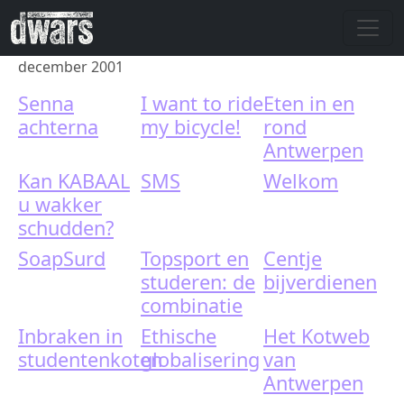
Skip to main content
december 2001
Senna
I want to ride
Eten in en
achterna
my bicycle!
rond
Antwerpen
Kan KABAAL
SMS
Welkom
u wakker
schudden?
SoapSurd
Topsport en
Centje
studeren: de
bijverdienen
combinatie
Inbraken in
Ethische
Het Kotweb
studentenkoten
globalisering
van
Antwerpen