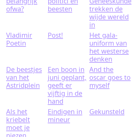
belangrijk
politici en
Geneeskunde
ofwa?
beesten
trekken de
wijde wereld
in
Vladimir
Post!
Het gala-
Poetin
uniform van
het westerse
denken
De beestjes
Een boon in
And the
van het
juni geplant,
oscar goes to
Astridplein
geeft er
myself
vijftig in de
hand
Als het
Eindigen in
Gekunsteld
kriebelt
mineur
moet je
niezen