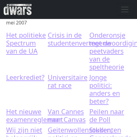
Skip to main content
mei 2007
Het politieke
Crisis in de
Onderonsje
Spectrum
studentenvertegenwoordigi
met de
van de UA
peetvaders
van de
speltheorie
Leerkrediet?
Universitaire
Jonge
rat race
politici:
anders en
beter?
Het nieuwe
Van Cannes
Peilen naar
examenreglement
naar Canvas
de Poll
Wij zijn niet
Geitenwollensokken,
Studenten