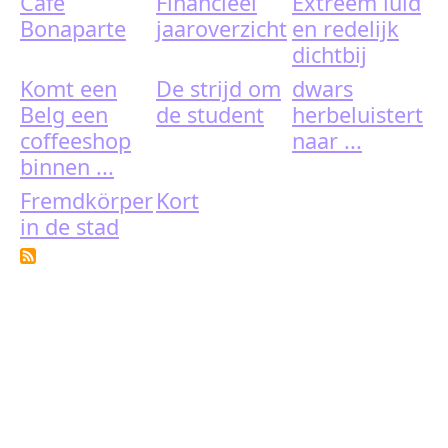
Café
Financieel
Extreem luid
Bonaparte
jaaroverzicht
en redelijk
dichtbij
Komt een
De strijd om
dwars
Belg een
de student
herbeluistert
coffeeshop
naar ...
binnen ...
Fremdkörper
Kort
in de stad