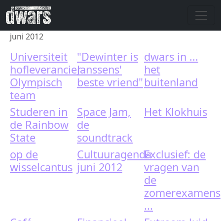
Skip to main content
juni 2012
Universiteit
"Dewinter is
dwars in ...
hofleverancier
Janssens'
het
Olympisch
beste vriend"
buitenland
team
Studeren in
Space Jam,
Het Klokhuis
de Rainbow
de
State
soundtrack
op de
Cultuuragenda
Exclusief: de
wisselcantus
juni 2012
vragen van
de
zomerexamens
...